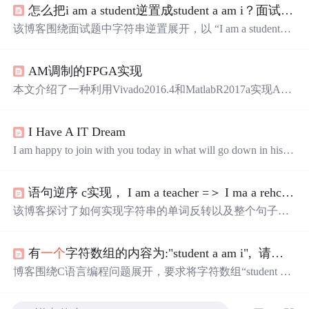
怎么把i am a student逆置成student a am i？面试题逆置字符串讲解
该博客围绕面试题中字符串逆置展开，以 “I am a student”
逆置为 "student a am I" 为例，介绍解题思路，先逆序整个
字符串，再逆序每个单词，还推荐了之前关于 LeetCode 和
AM调制的FPGA实现
剑指 offer 题目的文章。
本文介绍了一种利用Vivado2016.4和MatlabR2017a实现AM
调制的方法。首先生成调制信号和载波信号，接着通过乘
法器产生AM调制信号，并进行了仿真验证。
I Have A IT Dream
I am happy to join with you today in what will go down in histor
y as the greatest demonstration for freedom in the history of our
nation. Five score years ago, a great
Amer
ican, in whose symbol
语句逆序 c实现， I am a teacher =＞ I ma a rehcaet 或I am a teacher =＞ teacher a am I
ic shad...
该博客探讨了如何实现字符串的单词反转以及整个句子的
反转。`word_reversal`函数用于整体逆序，而`sentence_rever
sal`函数则逐词进行反转。通过示例代码，展示了如何将I a
有
一个
字符数组的内容为:"student a am i", 请你将数组的内容改为"i am a student".
m a teacher反转为teachera am I或rehcaet ama I等不同形式。
博客围绕C语言编程问题展开，要求将字符数组“student a a
m i”改为“i am a student”，且不能用库函数，只能开辟有限
个与字符串长度无关的空间。分析了解题步骤，先整体逆