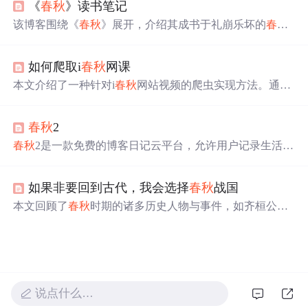
《
春秋
》读书笔记
御方法，还探讨技术可行性、应用案例、挑战风险及伦理
问题，最后给出安全探索建议。
该博客围绕《
春秋
》展开，介绍其成书于礼崩乐坏的
春秋
时期，是史书编纂传统的延续，孔子借此表达政治理想。
它开创编年体体例，有独特的“
春秋
笔法”。“
春秋
三传”对
如何爬取i
春秋
网课
其进行解读。《
春秋
》是儒家思想载体、史学奠基之作，
在现代研究中有重要价值，对当代社会也有诸多启示。
本文介绍了一种针对i
春秋
网站视频的爬虫实现方法。通过
对前端JS代码的逆向工程，解析出视频加密所需的AES密
钥，实现了视频的离线下载。
春秋
2
春秋
2是一款免费的博客日记云平台，允许用户记录生活点
滴并永久保存。支持日记撰写、技术分享、诗歌音乐创作
等功能，同时提供照片保存服务。用户可以选择公开或私
如果非要回到古代，我会选择
春秋
战国
密记录，每篇日记对应
一个
日期，每月最多上传31张照
片。
本文回顾了
春秋
时期的诸多历史人物与事件，如齐桓公、
晋文公等
春秋
五霸的辉煌事迹，以及勾践、范蠡、西施的
传奇故事。通过对这些历史人物的剖析，反思了人性与社
会伦理道德的重要性。
说点什么…