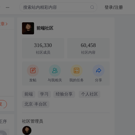
...
录
登录/注册
文章
前端社区
316,330
60,458
社区成员
社区内容
发帖
与我相关
我的任务
分享
前端
学习
经验分享
个人社区
复
北京·丰台区
社区管理员
正序