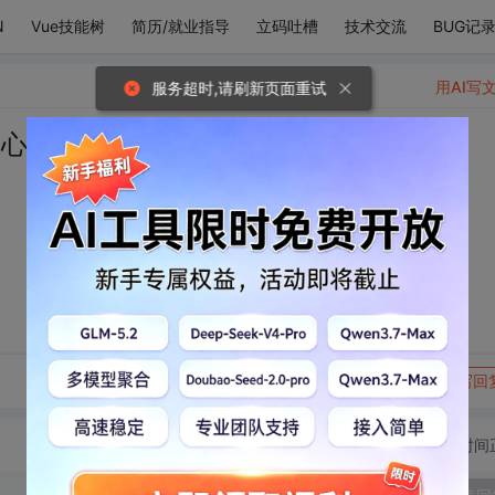
N
Vue技能树
简历/就业指导
立码吐槽
技术交流
BUG记
用AI写
服务超时,请刷新页面重试
 心事全是你
转发到动态
举报
写回
切换为时间