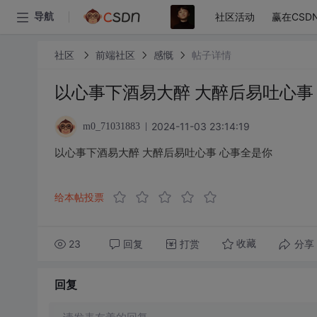
社区活动
赢在CSD
导航
社区
前端社区
感慨
帖子详情
以心事下酒易大醉 大醉后易吐心事
2024-11-03 23:14:19
m0_71031883
以心事下酒易大醉 大醉后易吐心事 心事全是你
给本帖投票
23
回复
打赏
分享
收藏
回复