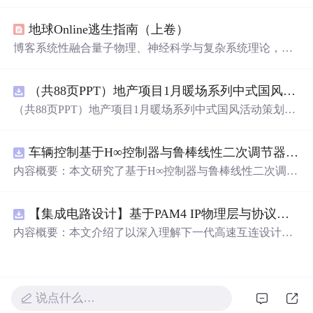
了卓越的军事和政治才能。他的一系列举措，如三次巡游
江都、三次征伐辽东，彰显国威，但也因其穷兵黩武、劳
地球Online逃生指南（上卷）
民伤财导致了隋朝的衰落。
博客系统性融合量子物理、神经科学与复杂系统理论，构
建以‘空性’为内核的认知解构框架。重点阐述预测编码机
制如何生成主观幻觉，揭示身份叙事的社会基因建构本
（共88页PPT）地产项目1月暖场系列中式国风活动策划方案.pptx
质；提出‘无我布施’作为分布式网络的非对称负熵干预，
建立基于觉知训练的流动生存范式，并用数学模型（如痛
（共88页PPT）地产项目1月暖场系列中式国风活动策划方
苦负熵公式、自由度流体方程）量化意识自由。全文贯穿
案.pptx
量子真空、概率叠加、全息网络等信息技术相关概念。
车辆控制基于H∞控制器与鲁棒线性二次调节器RLQR的铰接式重型车辆的稳健路径跟踪控制研究（Matlab代码实现）
内容概要：本文研究了基于H∞控制器与鲁棒线性二次调节
器（RLQR）的铰接式重型车辆稳健路径跟踪控制方法，
并通过Matlab代码实现仿真验证。针对铰接式车辆在复杂
【集成电路设计】基于PAM4 IP物理层与协议兼容性验证：5nm工艺下高速互连系统电气合规测试平台
工况下路径跟踪精度低、稳定性差的问题，提出结合H∞控
制与RLQR的复合控制策略，以提升系统对参数不确定
内容概要：本文介绍了以深入理解下一代高速互连设计的
性、外部干扰及模型摄动的鲁棒性。文中建立了车辆动力
关键要素。
学模型，设计了H∞与RLQR控制器，通过多工况仿真对比
分析其控制性能，结果表明该方法能有效提高路径跟踪精
度与系统稳定性，具有较强的抗干扰能力和工程应用潜
说点什么…
力。; 适合人群：具备自动控制理论基础、车辆工程背景或