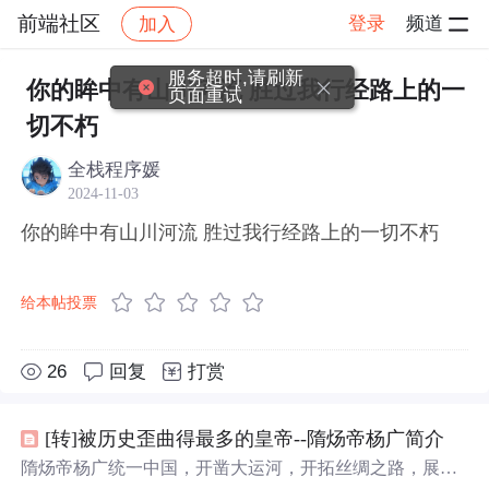
前端社区
登录
频道
加入
帖子详情
社区
前端社区
感慨
服务超时,请刷新
你的眸中有山川河流 胜过我行经路上的一
页面重试
切不朽
全栈程序媛
2024-11-03
你的眸中有山川河流 胜过我行经路上的一切不朽
给本帖投票
26
回复
打赏
[转]被历史歪曲得最多的皇帝--隋炀帝杨广简介
隋炀帝杨广统一中国，开凿大运河，开拓丝绸之路，展现