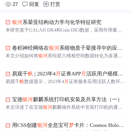
27
回复
打赏
银河
系晕亚结构动力学与化学特征研究
本研究基于GALAH DR4和Gaia DR3数据，采用作用量空
间小波变换与t-SNE化学降维方法，识别出银盘、Splash、
GSE（含双峰）、Thamnos1和Thamnos2五大晕亚结构；通
卷积神经网络在
银河
系暗物质子晕搜寻中的应用与实现
过化学-动力学联合分析揭示各结构的金属丰度分布、α/Fe
比值、r/s-过程元素特征及污染
水
平，证实其吸积起源并约
本文介绍如何将
银河
系恒星六维相空间数据转化为多通道
束
银河
系形成历史。
特征图，构建监督学习数据集，并使用轻量级卷积神经网
络（CNN）识别暗物质子晕引发的微弱引力扰动信号。方
易观千
帆
| 2023年4
月
证券APP
月
活跃用户规模盘点
法基于盖亚卫星高精度天体测量数据，通过模拟生成带标
签的训练样本，采用二元交叉熵损失与类别加权策略应对
易观千
帆
数据显示，2023年4
月
证券服务应用活跃人数环比
样本不平衡问题。实验表明，模型在冷恒星背景（低速度
降1.46%，同比增3.64%。自营类证券服务应用Top10中仅
弥散）下对10^6–10^7 M⊙子晕检测准确率达85%–97%，具
广发证券易淘金
月
活增长；第三方证券服务应用Top10中仅
备处理连续质量函数的能力，为真实巡天数据分析提供可
宝德
银河
麒麟系统打印机安装及共享方法（一）
通达信环比增长。部分APP进行了版本迭代，如国泰君安
行框架。
君弘、中信证券信e投等。
本文详述了在宝德
银河
麒麟操作系统中安装打印机的通用
方法，包括通过系统Foomatic数据库、CUPS服务和PPD文
件安装。还涵盖了安装驱动程序的步骤，以及处理架构不
用CSS创建
银河
全息宝可
梦
卡片：Cosmos Holo技术完全指南
支持问题的方法。教程适用于
银河
麒麟V10(SP1)的ARM64