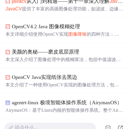
javacv
从入门到精通——第十一章深入理解
JavaCV
JavaCV
提供了丰富的高级图像处理功能，如滤波、边缘检
测、形态学操作和图像分割。同时，它支持SIFT、ORB、
BRISK等特征提取算法，适用于图像分析和匹配。此外，
J
OpenCV4.2 Java 图像模糊处理
avaCV
还可用于视频捕捉、录制、编解码和流处理，实现
高效视频处理和分析。
本文详细介绍使用OpenCV实现
图像降噪
的四种方法：均
值模糊、
高斯滤波
、中值滤波和双边滤波。通过具体代码
示例，展示如何在Java环境下应用这些滤波器以降低图像
美颜的奥秘——磨皮底层原理
噪声，保持边缘清晰。
本文深入介绍了图像处理中的模糊算法，包括中值滤波、
均值滤波、
高斯滤波
和双边滤波，并探讨了它们在磨皮效
果中的应用。同时，文章还阐述了锐化技术，如USM和拉
OpenCV Java实现纸张去黑边
普拉斯、索贝尔边缘检测，用于恢复图像的边缘和
细节
。
这些技术广泛应用于自拍美颜和图像编辑软件中。
本文介绍了一种使用OpenCV实现的图像处理方法，包括
灰度转换、
高斯滤波
、Canny边缘检测等步骤，并通过轮
廓提取和拟合，最终完成图像的透视变换。
agentrt-linux 极境智能体操作系统（AirymaxOS）
AirymaxOS：基于Liunx内核的智能体操作系统。整个Airy
maxOS采用微内核思想进行构建，和AirymaxRT属于不同
层级，AirymaxRT可以基于AirymaxOS运行，效率更高，速
说点什么…
度更快，运行更稳定。