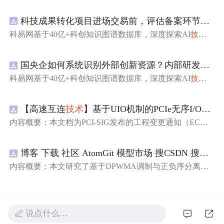
动化职位申请流程。借助人工智能，它能够帮助用户以定
制化的方式申请多个职位。
科技成果转化项目进场交易前，评估备案环节需要准备哪些材料？.docx
科易网基于40亿+科创知识图谱数据库，深度探索AI
技术
在
技术
转移、成果转化、
技术
经纪、知识产权、产业创
新、科技招商等垂直领域的多样化应用场景，研究科技创
国央企如何系统识别外部创新资源？内部研发体系完善，但对外部高校、中小科技企业
新领域的AI+数智化解决方案，推动科技创新与产业创新
智能化发展。
科易网基于40亿+科创知识图谱数据库，深度探索AI
技术
在
技术
转移、成果转化、
技术
经纪、知识产权、产业创
新、科技招商等垂直领域的多样化应用场景，研究科技创
【高速互连
技术
】基于UIO机制的PCIe无序I/O扩展：多路径架构下内存请求的高性能传输与排序控制方案设计
新领域的AI+数智化解决方案，推动科技创新与产业创新
智能化发展。
内容概要：本文档为PCI-SIG发布的工程变更通知（EC
N），介绍了名为“无序输入/输出（Unordered I/O, UIO）”
的新功能，旨在解决传统PCI/PCIe架构中严格的顺序传输
博客 下载 社区 AtomGit 模型市场 搜CSDN 搜索 AI 搜索 会员中心 创作中心 基于DPWMA调制与正负序分离的ANPC三电平并网逆变器前馈控制策略研究（Simulink仿真
规则对多路径拓扑和高性能IO系统的限制。UIO基于Flit模
式，定义了一套新的TLP（事务层包）类型和规则，允许
内容概要：本文研究了基于DPWMA调制与正负序分离的
请求方（Requester）自主管理数据顺序，支持多路径路
ANPC三电平并网逆变器前馈控制策略，旨在解决传统三
由、提升系统效率并兼容现有生产者-消费者模型。文档详
电平逆变器存在的谐波含量高、电网不平衡工况适应性差
细说明了UIO
及动态响应速度不足等问题。通过采用有源中点箝位（AN
PC）三电平逆变器拓扑，结合双极性倍频脉宽调制（DPW
说点什么…
MA）、正负序分离锁相
技术
和电网电压前馈控制，构建