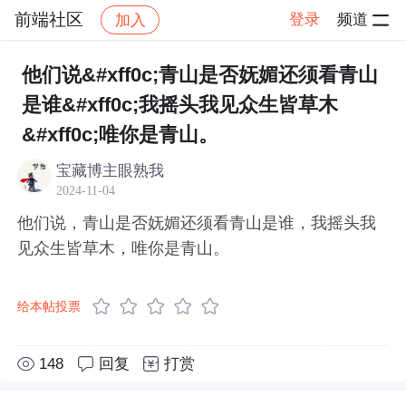
前端社区
登录
频道
加入
帖子详情
社区
前端社区
感慨
他们说&#xff0c;青山是否妩媚还须看青山
是谁&#xff0c;我摇头我见众生皆草木
&#xff0c;唯你是青山。
宝藏博主眼熟我
2024-11-04
他们说，青山是否妩媚还须看青山是谁，我摇头我
见众生皆草木，唯你是青山。
给本帖投票
148
回复
打赏