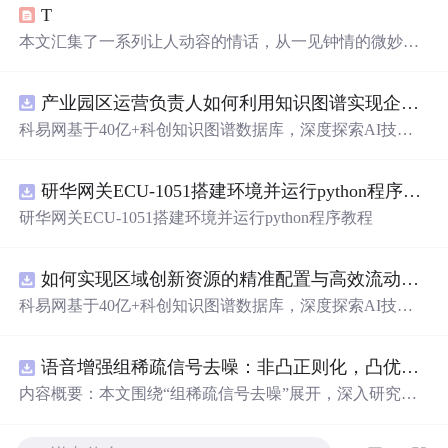
T
本文汇集了一系列让人动容的情话，从一见钟情的微妙到
日久生情的沉淀，每一句话都承载着深深的情感。这里有
对爱情细腻的描绘，也有对爱人深情的告白，每一段文字
产业园区运营负责人如何利用知识图谱实现企业精准对接与协同？.docx
都能触动人心。
科易网基于40亿+科创知识图谱数据库，深度探索AI技术
在技术转移、成果转化、技术经纪、知识产权、产业创
新、科技招商等垂直领域的多样化应用场景，研究科技创
研华网关ECU-1051搭建环境并运行python程序教程
新领域的AI+数智化解决方案，推动科技创新与产业创新
智能化发展。
研华网关ECU-1051搭建环境并运行python程序教程
如何实现区域创新资源的精准配置与高效流动？.docx
科易网基于40亿+科创知识图谱数据库，深度探索AI技术
在技术转移、成果转化、技术经纪、知识产权、产业创
新、科技招商等垂直领域的多样化应用场景，研究科技创
语音增强组稀疏信号去噪：非凸正则化，凸优化研究（Matlab代码实现）
新领域的AI+数智化解决方案，推动科技创新与产业创新
智能化发展。
内容概要：本文围绕“组稀疏信号去噪”展开，深入研究了
基于非凸正则化与凸优化的信号处理方法，并提供了完整
的Matlab代码实现。文章系统阐述了如何通过引入非凸正