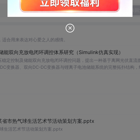
发表回
，适合用来表达对心爱之人的感情。
储能双向充放电闭环调控体系研究（Simulink仿真实现）
压稳定控制及储能双向充放电闭环调控问题，提出一种基于离网光伏直流
-DC变换器、双向DC-DC变换器与锂离子电池储能系统的完整拓扑结构，
调节能力，实现对功率供需失衡的有效抑制。系统采用分层控制架构，集
突变等动态工况下维持母线电压稳定。在Simulink环境中搭建全系统
著提升了微网在无外部电网支撑下的自主运行能力和电能质量水平。; 适
气工程及相关专业研究生、科研人员，以及从事光伏储能系统、直流微网
网中的能量管理与动态响应优化提供理论支持与仿真验证平台。; 阅读建
PPT控制算法、储能双向变换器的双闭环控制结构及其参数整定方法，深入理
某省市热气球生活艺术节活动策划方案.pptx
球生活艺术节活动策划方案.pptx