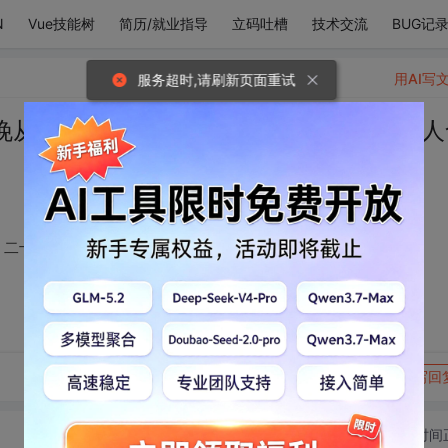
N
Vue技能树
简历/就业指导
立码吐槽
技术交流
BUG记
用AI写
服务超时,请刷新页面重试
晚从河对岸吹来的风，二十来岁笑起来要人
，二十来岁笑起来要人命的你
转发到动态
举报
写回
切换为时间