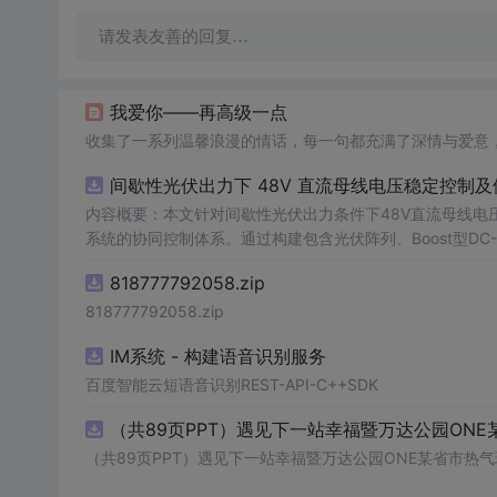
请发表友善的回复…
我爱你——再高级一点
收集了一系列温馨浪漫的情话，每一句都充满了深情与爱意
间歇性光伏出力下 48V 直流母线电压稳定控制及
内容概要：本文针对间歇性光伏出力条件下48V直流母线电
系统的协同控制体系。通过构建包含光伏阵列、Boost型DC
光伏最大功率点跟踪（MPPT）技术和储能系统的双向功率
818777792058.zip
压外环与电流内环双闭环控制策略，确保在光照强度波动、负载
模型，验证了控制策略在多种扰动场景下的有效性与鲁棒性，显
818777792058.zip
人群：具备电力电子、自动控制与新能源系统基础知识的电
IM系统 - 构建语音识别服务
与仿真的工程技术人员。; 使用场景及目标：①用于教学与科研中离网型光伏直流微网系统的建模与仿真分析；②指导实际工程中48V直
流微网的电压稳定控制与储能协调管理方案设计；③为新能源微
百度智能云短语音识别REST-API-C++SDK
议：建议结合Simulink仿真模型同步学习，重点关注M
（共89页PPT）遇见下一站幸福暨万达公园ONE
在不同扰动工况下的响应特性与控制逻辑设计原理。
（共89页PPT）遇见下一站幸福暨万达公园ONE某省市热气