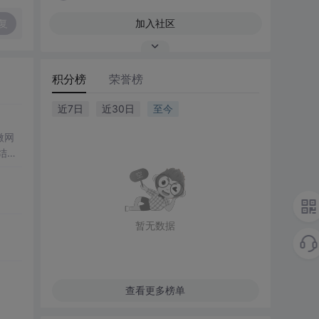
复
加入社区
积分榜
荣誉榜
近7日
近30日
至今
微网
结合
成电
仿真
合
设计
暂无数据
解系统
查看更多榜单