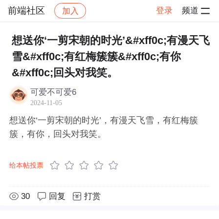
前端社区
登录
频道
加入
帖子详情
社区
前端社区
感慨
想送你‘一剪宋朝的时光’&#xff0c;有漫天飞
雪&#xff0c;有红梅簇簇&#xff0c;有你
&#xff0c;回头对我笑。
可爱不可爱6
2024-11-05
想送你‘一剪宋朝的时光’，有漫天飞雪，有红梅簇
簇，有你，回头对我笑。
给本帖投票
30
回复
打赏