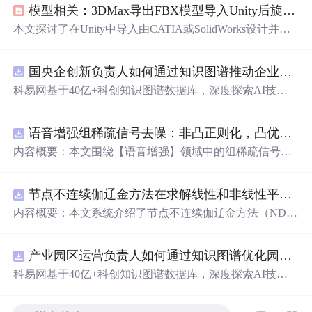
模型相关：3DMax导出FBX模型导入Unity后旋转中心不在模型中心的相关问题
本文探讨了在Unity中导入由CATIA或SolidWorks设计并经3
DMax转换的FBX或Obj模型时出现的位置偏移问题。问题
源于模型中心与几何中心不一致。解决方案包括在设计阶
国央企创新负责人如何通过知识图谱推动企业技术创新与外部资源高效对接？.docx
段保持模型中心与坐标系一致，或使用3DMax进行轴转
化，确保模型旋转中心与几何中心重合。通过3DMax的轴
科易网基于40亿+科创知识图谱数据库，深度探索AI技术
转化功能，可以有效地解决模型导入Unity后的对齐问题。
在技术转移、成果转化、技术经纪、知识产权、产业创
新、科技招商等垂直领域的多样化应用场景，研究科技创
语音增强组稀疏信号去噪：非凸正则化，凸优化研究（Matlab代码实现）
新领域的AI+数智化解决方案，推动科技创新与产业创新
智能化发展。
内容概要：本文围绕【语音增强】领域中的组稀疏信号去
噪问题展开研究，提出了一种结合非凸正则化与凸优化理
论的去噪方法，旨在提升含噪语音信号的可懂度与质量。
节点不连续伽辽金方法在求解线性和非线性平流方程中的一维实现（Matlab代码实现）
文章系统阐述了组稀疏信号模型的构建机制，引入非凸正
则项以更精确地逼近理
想
稀疏性，克服传统凸正则化在稀
内容概要：本文系统介绍了节点不连续伽辽金方法（ND
疏表达上的局限性，并采用高效的凸优化算法保障模型求
G）在求解线性和非线性平流方程中的一维数值实现过
解的稳定性与收敛性。整个算法流程在Matlab平台上完整
程，并配套提供了完整的Matlab代码实现。该方法作为一
实现，涵盖语音信号预处理、稀疏系数求解、去噪重构等
产业园区运营负责人如何通过知识图谱优化园区企业与科研机构的协同创新机制？.docx
种高精度、高分辨率的数值离散化技术，特别适用于对流
关键环节，并配套提供可复现的代码资源，便于研究人员
主导的偏微分方程求解，在处理间断解和保持数值稳定性
科易网基于40亿+科创知识图谱数据库，深度探索AI技术
进一步验证与拓展。该方法在保留数学可处理性的同时显
方面具有突出优势。文章详细阐述了NDG方法的核心理论
在技术转移、成果转化、技术经纪、知识产权、产业创
著增强了去噪性能，尤其适用于低信噪比环境下的语音恢
基础，包括弱形式构造、局部基函数选取、数值通量处
新、科技招商等垂直领域的多样化应用场景，研究科技创