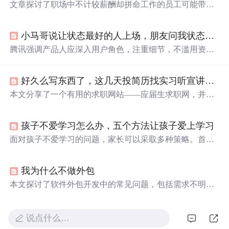
文章探讨了职场中不计较薪酬却拼命工作的员工可能带来
的管理隐患。这类员工虽看似敬业，但长期无偿付出会破
坏激励平衡，导致企业忽视公平机制建设，最终引发人才
小马哥说让状态最好的人上场，朋友问我状态怎样？
流失。真正的良性职场应建立在价值认同与共赢基础上，
通过有效激励满足员工多元需求，而非依赖单方面奉献。
腾讯强调产品人应深入用户角色，注重细节，不滥用资
源，并保持一线经验。这四个方面的表现是判断状态好坏
的关键，对于提升用户体验和产品价值至关重要。,
好久么写东西了，这几天投简历找实习听宣讲疯特了呀，搞得自己
本文分享了一个有用的求职网站——应届生求职网，并总
结了作者参加多家知名企业宣讲会的经验，强调了英语能
力的重要性，以及如何制作一份吸引人的简历。
孩子不爱学习怎么办，五个方法让孩子爱上学习
面对孩子不爱学习的问题，家长可以采取多种策略。首
先，帮助孩子找到有效的学习方法，培养良好习惯。其
次，家长自身应树立好榜样，创造积极的学习环境。此
我为什么不做外包
外，鼓励孩子体验学习成就，增强自信心，同时了解孩子
内心，解决他们学习中的困扰。通过这些方法，孩子可能
本文探讨了软件外包开发中的常见问题，包括需求不明
会渐渐对学习产生兴趣。
确、变更成本高昂等，并提出了解决方案，例如按人天计
费模式及详细的前期规划。
说点什么…