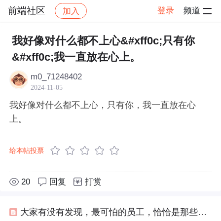
前端社区
登录
频道
加入
帖子详情
社区
前端社区
感慨
我好像对什么都不上心&#xff0c;只有你
&#xff0c;我一直放在心上。
m0_71248402
2024-11-05
我好像对什么都不上心，只有你，我一直放在心
上。
给本帖投票
20
回复
打赏
大家有没有发现，最可怕的员工，恰恰是那些不计较工资拼命干活的人，他们对工作格外