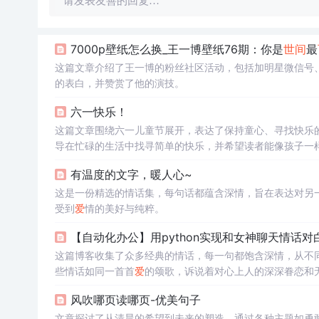
请发表友善的回复…
7000p壁纸怎么换_王一博壁纸76期：你是
世间
最
这篇文章介绍了王一博的粉丝社区活动，包括加明星微信号
的表白，并赞赏了他的演技。
六一快乐！
这篇文章围绕六一儿童节展开，表达了保持童心、寻找快乐
导在忙碌的生活中找寻简单的快乐，并希望读者能像孩子一
有温度的文字，暖人心~
这是一份精选的情话集，每句话都蕴含深情，旨在表达对另
受到
爱
情的美好与纯粹。
【自动化办公】用python实现和女神聊天情话
这篇博客收集了众多经典的情话，每一句都饱含深情，从不
些情话如同一首首
爱
的颂歌，诉说着对心上人的深深眷恋和
部分，让人感受到
爱
的力量和温暖。
风吹哪页读哪页-优美句子
文章探讨了从清晨的希望到未来的塑造，通过各种主题如勇