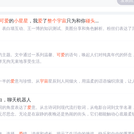
发表回
可
爱
的
小星星
，我
爱
了
整个
宇宙
只为和你
碰头
...
、表白墙互动、王一博的知识测试、美图分享和角色解析。粉丝们表达了
的主题。文中通过一系列温馨、
可
爱
的语句，唤起人们对纯真年代的怀念
样无拘无束地享受生活。
一半的
爱
意与珍惜。从
宇宙
星辰到人间烟火，用温柔的话语编织浪漫，让
对白，聊天机器人
同的角度表达了
爱
意。从古诗词到现代流行歌词，从电影台词到文学名著
无尽思念。无论是在寂静的夜晚还是热闹的街头，它们都能触动心底最柔
敢、选择、
爱
情、读书和成长，揭示了生活中的挑战、快乐和自由的重要性