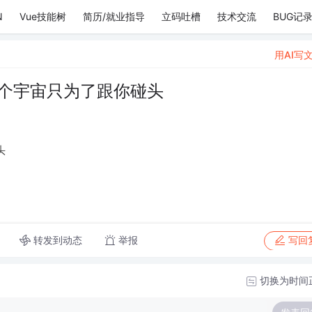
N
Vue技能树
简历/就业指导
立码吐槽
技术交流
BUG记
用AI写
整个宇宙只为了跟你碰头
头
转发到动态
举报
写回
切换为时间