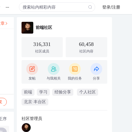
...
录
登录/注册
文章
前端社区
316,331
60,458
社区成员
社区内容
发帖
与我相关
我的任务
分享
前端
学习
经验分享
个人社区
复
北京·丰台区
社区管理员
正序