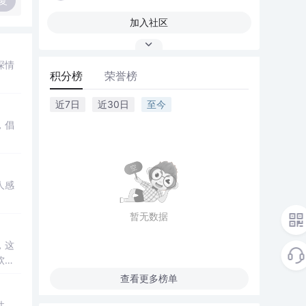
复
加入社区
深情
积分榜
荣誉榜
近7日
近30日
至今
，倡
人感
暂无数据
，这
软的
查看更多榜单
。,