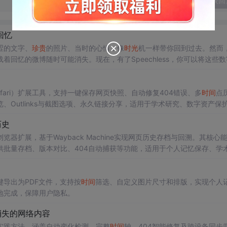
发表回
回忆
涩的文字、
珍贵
的照片、当时的心情，像
时光
机一样带你回到过去。然而
回忆的微博随时可能消失。现在，有了Speechless，你可以将这些数
e、Safari）扩展工具，支持一键保存网页快照、自动修复404错误、多
时间
点
览、Outlinks与截图选项、永久链接分享，适用于学术研究、数字资产保
历史
ari的浏览器扩展，基于Wayback Machine实现网页历史存档与回溯。其核心
供批量存档、版本对比、404自动捕获等功能，适用于个人记忆保存、学
规使用。
一键导出为PDF文件，支持按
时间
筛选、自定义图片尺寸和排版，实现个人
地完成，保障用户隐私。
消失的网络内容
实践方法，涵盖自动变化检测、完整
时间
轴、404智能修复及跨设备同步