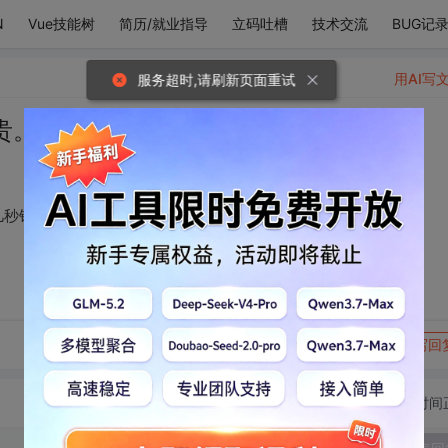
N
Vue技能树
简历/就业指导
立码吐槽
技术交流
BUG记
用AI写
服务超时,请刷新页面重试
贵。想要跟时间多要几秒钟来想念你
几秒钟来想念你
转发到动态
举报
写回
切换为时间