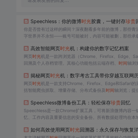
请发表友善的回复…
Speechless：你的微博
时光
胶囊，一键封存
珍贵
你是否曾有过这样的瞬间？深夜翻看多年前的微博，那些青
字世界并不永恒——账号可能被封，内容可能被删，那些承载着
忆永久封存，就像制作一个专属的
时光
胶囊。 ## 从焦虑到安心：一个普通用户的故事 小雅是一位微博重度用户，十年间发布了近五千条
高效智能网页
时光
机：构建你的数字记忆档案
微博。从大学
时光
到职
网页
时光
机是一款跨浏览器（Chrome、Firefox、Edg
回溯及个人存档管理。其核心功能包括云端存档、
时间
轴浏
内容归档等场景，不占用本地存储空间。
揭秘网页
时光
机：数字考古工具带你穿越互联网
网页
时光
机是一款支持Chrome、Firefox、Edge和Saf
括智能爬虫抓取、增量存储、分布式备份及
时间
轴浏览；提
究溯源与企业品牌档案管理，强调存档可靠性评估与版权合
Speechless微博备份工具：轻松保存
珍贵
回忆
Speechless是一款Chrome扩展工具，可将新浪微博内容
忆、工作内容及重要信息的安全备份。所有数据处理均在本
如何高效使用网页
时光
回溯器：永久保存与恢复
本文详解网页
时光
回溯器这一浏览器扩展工具的核心功能与