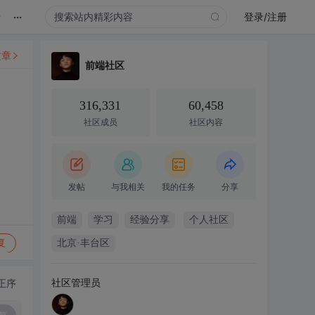
...
录
登录/注册
文章
前端社区
316,331
60,458
社区成员
社区内容
发帖
与我相关
我的任务
分享
前端
学习
经验分享
个人社区
复
北京·丰台区
社区管理员
正序