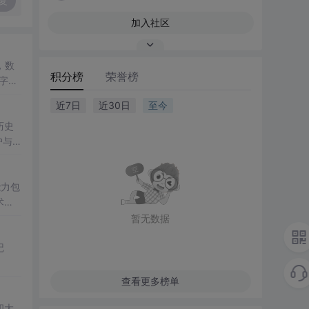
复
加入社区
，数
积分榜
荣誉榜
字记
近7日
近30日
至今
历史
护与
能力包
术研
暂无数据
记
查看更多榜单
四大