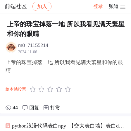
前端社区
登录
频道
加入
帖子详情
社区
前端社区
感慨
上帝的珠宝掉落一地 所以我看见满天繁星
和你的眼睛
m0_71155214
2024-11-06
上帝的珠宝掉落一地 所以我看见满天繁星和你的眼
睛
给本帖投票
44
回复
打赏
python浪漫代码表白npy_【交大表白墙】表白dxy小姐姐，十里春风不如你，三里桃花不及卿，要每天开心哦！...