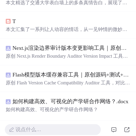
本文精选了交通大学表白墙上的多条真情告白，展现了学
生们之间的浪漫情怀与纯真情感。从深情的表白到温馨的
祝福，每一条都充满了对美好爱情的向往。
T
本文汇集了一系列让人动容的情话，从一见钟情的微妙到
日久生情的沉淀，每一句话都承载着深深的情感。这里有
对爱情细腻的描绘，也有对爱人深情的告白，每一段文字
Next.js渲染边界审计版本变更影响工具｜原创源码+测试+离线报告
都能触动人心。
原创 Next.js Render Boundary Auditor Version Impact 工具，
围绕“建立服务端组件、客户端组件、数据获取、缓存和交
互边界图，识别错误跨界依赖”的结果，对比两个版本的输
Flash模型版本缓存兼容工具｜原创源码+测试+离线报告
入约定、规则参数、结果结构和风险项，识别变更影响。
压缩包包含完整源码、3 项自动化测试、可复现合成示
原创 Flash Version Cache Compatibility Auditor 工具，对比两
例、离线 HTML/JSON/SVG 报告、1080×720 真实运行效
个Flash模型版本的前缀规范、缓存键、Tokenizer、命中率
果图、README、运行说明、功能清单、MIT License 及
和重建成本。压缩包包含完整源码、3 项自动化测试、可
原创与授权声明。运行时零第三方依赖，不包含热点产品
如何构建高效、可视化的产学研合作网络？.docx
复现合成示例、离线 HTML/JSON/SVG 报告、1080×720
或开源项目源码、Logo、官方截图、论文、生产日志或其
真实运行效果图、README、运行说明、功能清单、MIT
如何构建高效、可视化的产学研合作网络？
他受限素材。
License 及原创与授权声明。运行时零第三方依赖，不包含
热点产品或开源项目源码、Logo、官方截图、论文、生产
日志或其他受限素材。
说点什么…