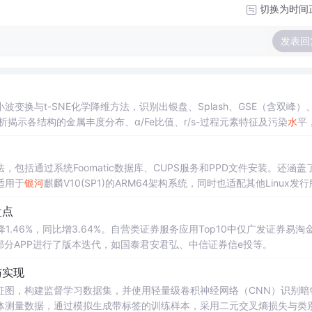
切换为时间
发表回
间小波变换与t-SNE化学降维方法，识别出银盘、Splash、GSE（含双峰）、
分析揭示各结构的金属丰度分布、α/Fe比值、r/s-过程元素特征及污染
水
平
包括通过系统Foomatic数据库、CUPS服务和PPD文件安装。还涵盖
适用于
银河
麒麟V10(SP1)的ARM64架构系统，同时也适配其他Linux发
盘点
.46%，同比增3.64%。自营类证券服务应用Top10中仅广发证券易淘
部分APP进行了版本迭代，如国泰君安君弘、中信证券信e投等。
与实现
征图，构建监督学习数据集，并使用轻量级卷积神经网络（CNN）识别暗
体测量数据，通过模拟生成带标签的训练样本，采用二元交叉熵损失与类