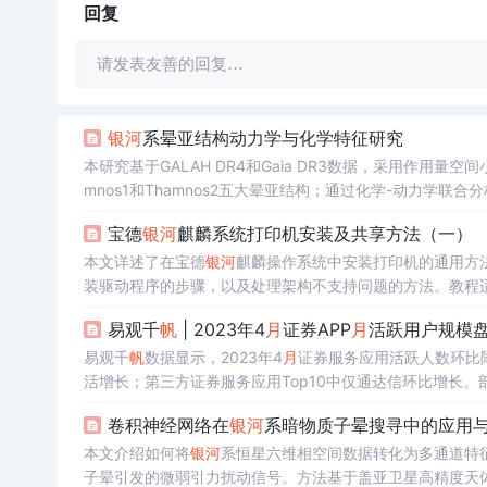
回复
请发表友善的回复…
银河
系晕亚结构动力学与化学特征研究
本研究基于GALAH DR4和Gaia DR3数据，采用作用量空
mnos1和Thamnos2五大晕亚结构；通过化学-动力学联合
实其吸积起源并约束
银河
系形成历史。
宝德
银河
麒麟系统打印机安装及共享方法（一）
本文详述了在宝德
银河
麒麟操作系统中安装打印机的通用方法，
装驱动程序的步骤，以及处理架构不支持问题的方法。教程
易观千
帆
| 2023年4
月
证券APP
月
活跃用户规模
易观千
帆
数据显示，2023年4
月
证券服务应用活跃人数环比降1
活增长；第三方证券服务应用Top10中仅通达信环比增长。
卷积神经网络在
银河
系暗物质子晕搜寻中的应用
本文介绍如何将
银河
系恒星六维相空间数据转化为多通道特
子晕引发的微弱引力扰动信号。方法基于盖亚卫星高精度天