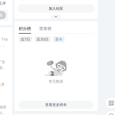
正序
加入社区
复
积分榜
荣誉榜
Tha
近7日
近30日
至今
，证
了安
行版。
暂无数据
金
月
查看更多榜单
物质
别加