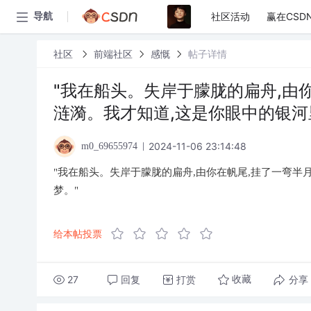
社区活动
赢在CSD
导航
社区
前端社区
感慨
帖子详情
"我在船头。失岸于朦胧的扁舟,由
涟漪。我才知道,这是你眼中的银河
2024-11-06 23:14:48
m0_69655974
"我在船头。失岸于朦胧的扁舟,由你在帆尾,挂了一弯半
梦。"
给本帖投票
27
回复
打赏
分享
收藏