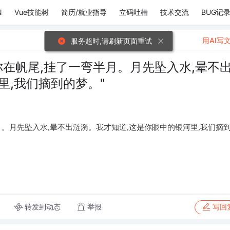
N
Vue技能树
简历/就业指导
立码吐槽
技术交流
BUG记
用AI写
服务超时,请刷新页面重试
你在帆尾,挂了一弯半月。月先坠入水,晕不
里,我们摘到的梦。"
月。月先坠入水,晕不出涟漪。我才知道,这是你眼中的银河里,我们摘
转发到动态
举报
写回