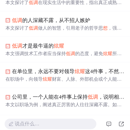
本文探讨了
低调
在现实生活中的重要性，指出真正成熟和
有经验的人会选择
低调
行事，避免
炫耀
财富、人脉和幸
福，以减少潜在的负面影响。文章强调了保持
低调
对于个
低调
的人深藏不露，从不招人嫉妒
人发展和社会关系维护的积极作用。
本文探讨了
低调
做人的智慧，引用老子的哲学思
想
，强调
低调
是成功的关键。通过刘备、诸葛亮等历史人物的例
子，阐述了
低调
如何帮助人们积累力量，实现理
想
。文章
低调
才是最牛逼的
炫耀
还分析了
低调
的实质，即谦逊和对生活的深刻理解。
本文强调技术工作者应当保持
低调
的态度，避免
炫耀
所知
技术，并提倡帮助他人共同进步的重要性。作者认为，
每
个
人都应该珍惜自己的价值和存在的意义，专注于提高自
在单位里，永远不要对领导
炫耀
这4件事，不然一定会吃大亏：1、不要
身技术水平的同时，也要尊重他人并乐于解答技术疑问。
在职场中，向领导
炫耀
财富、人脉、外部机会或个人能
力，容易引发猜忌与防范，导致被边缘化甚至职业发展受
阻。真正聪明的员工懂得
低调
行事，用实际业绩而非言语
公司里，一个人能在4件事上保持
低调
，说明相当厉害：1、能力强不显摆；2、家境好不张扬；3、见识多不卖弄；4、人脉广不
彰显价值，谨言慎行才能赢得长期尊重与发展空间。
本文以职场为例，阐述真正厉害的人往往深藏不露。如能
力强的人不显摆，解决问题时才展现实力；家境好的人不
张扬，不
炫耀
物质；见识多的人不卖弄，在需要时分享经
验；人脉广的人不
炫耀
，关键时刻才调动资源。
低调
是修
说点什么…
养也是策略。