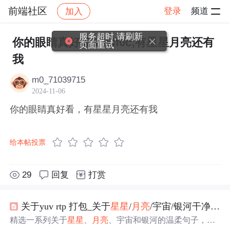
前端社区
登录
频道
加入
帖子详情
社区
前端社区
感慨
服务超时,请刷新
你的眼睛真好看&#xff0c;有星星月亮还有
页面重试
我
m0_71039715
2024-11-06
你的眼睛真好看，有星星月亮还有我
给本帖投票
29
回复
打赏
关于yuv rtp 打包_关于
星星
/
月亮
/宇宙/银河干净句子
精选一系列关于
星星
、
月亮
、宇宙和银河的温柔句子，每