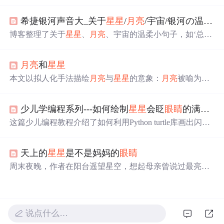
句都充满了文艺气息，触动人心。这里有星光与梦想，也
有深情与远方。
希捷银河声音大_关于
星星
/
月亮
/宇宙/银河の温柔小句子
博客整理了关于
星星
、
月亮
、宇宙的温柔小句子，如‘总有
一天人间日落和星光我只陪着你看’等，展现了浪漫的氛
围，还提到若银河有声音的遐想，内容整理自网络。
月亮
和
星星
本文以拟人化手法描绘
月亮
与
星星
的意象：
月亮
被喻为羞
涩姑娘，象征静谧与孤寂；
星星
则被比作调皮幼婴，体现
灵动与生机。作品通过简洁凝练的语言构建夜空意境，突
少儿学编程系列---如何绘制
星星
会眨
眼睛
的满天星空
出天体在文学表达中的情感投射与审美象征。
这篇少儿编程教程介绍了如何利用Python turtle库画出闪烁
的满天星空，包括设置黑色背景、绘制黄色五角星代表
星
星
，并通过定时器实现
星星
闪烁效果，同时描绘了
月亮
的
天上的
星星
是不是妈妈的
眼睛
图像，旨在激发孩子们对编程的兴趣和创新思维。
周末夜晚，作者在阳台遥望星空，想起母亲曾说过最亮的
星星
是她的化身，照亮他的人生道路。这是一篇充满温情
和回忆的情感表达。
说点什么…