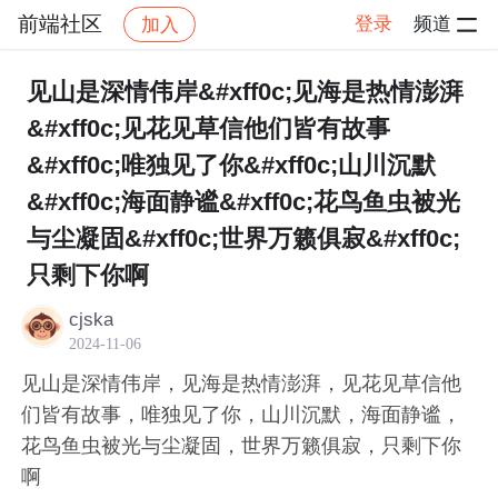
前端社区
登录
频道
加入
帖子详情
社区
前端社区
感慨
见山是深情伟岸&#xff0c;见海是热情澎湃
&#xff0c;见花见草信他们皆有故事
&#xff0c;唯独见了你&#xff0c;山川沉默
&#xff0c;海面静谧&#xff0c;花鸟鱼虫被光
与尘凝固&#xff0c;世界万籁俱寂&#xff0c;
只剩下你啊
cjska
2024-11-06
见山是深情伟岸，见海是热情澎湃，见花见草信他
们皆有故事，唯独见了你，山川沉默，海面静谧，
花鸟鱼虫被光与尘凝固，世界万籁俱寂，只剩下你
啊