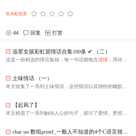
给本帖投票
44
回复
打赏
追星女孩彩虹屁情话合集100条 ✔︎ （二）
这是一份精选的情话集锦，每一句话都饱含
深情
，用诗意
的语言表达对爱人的独特情感。从四季更替到日常琐碎，
从
山川
湖海到街头巷尾，每一段文字都在诉说着对一个人
土味情话 （一）
的思念与热爱。
本文收集了一系列土味情话，这些情话以其独特的幽默和
浪漫风格在网络上走红，包括押韵和反转的经典元素，旨
在增添情侣间的乐趣和甜蜜。
【起风了】
本文精选了一系列触动人心的句子，探讨了爱情、梦想与
生存的深刻主题。通过细腻的文字，展现了人们在面对生
活挑战时的坚韧与温情。同时，收集了网易云音乐上的精
char un 数组printf_一般人不知道的4个C语言很皮语法，数组那个或许知道
彩评论，反映了现代人在情感与自我认知上的复杂心境。