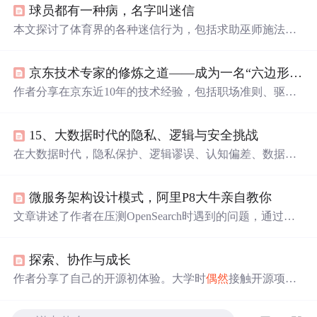
球员都有一种病，名字叫迷信
本文探讨了体育界的各种迷信行为，包括求助巫师施法、
使用
幸运
物和个人怪癖等。通过心理学视角分析了这些行
为背后的原因，指出它们可能是运动员为缓解比赛压力和
京东技术专家的修炼之道——成为一名“六边形战士”
不确定性的一种方式。
作者分享在京东近10年的技术经验，包括职场准则、驱动
业务建议、思维转变等。如坚持‘越努力，越
幸运
’和‘选择
比努力更重要’；技术驱动业务要理解业务、把握趋势；还
15、大数据时代的隐私、逻辑与安全挑战
给出提升影响力、技术人成长建议及书籍推荐，自创万能
公式助力制定成长路径。
在大数据时代，隐私保护、逻辑谬误、认知偏差、数据
偶
然
性等问题日益凸显。本文详细探讨了大数据在不同领域
的应用及其带来的隐私和安全挑战，并提出了相应的应对
微服务架构设计模式，阿里P8大牛亲自教你
措施。从法律规定到技术
手段
，从企业策略到个人行为，
本文旨在寻找数据利用与隐私保护之间的平衡点。
文章讲述了作者在压测OpenSearch时遇到的问题，通过代
码优化、配置调整、使用Redis缓存等
手段
逐步提升系统性
能，总结了12条关键优化经验和面试准备建议。
探索、协作与成长
作者分享了自己的开源初体验。大学时
偶然
接触开源项目
后，作者选择参与一个移动端社交应用的开源项目开发。
开发中虽遇诸多问题，但通过多种方式解决。在此过程