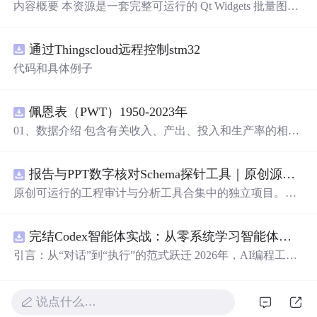
内容概要 本资源是一套完整可运行的 Qt Widgets 批量图片
压缩桌面工具源码，基于 Qt5/C++ 从零开发，专为初学者
设计，分步实现图片批量处理全套功能。工具支持多选单
通过Thingscloud远程控制stm32
张图片、直接读取整个文件夹内所有 JPG/PNG 图像，可自
定义输出图片分辨率、调节 JPG0~100 区间压缩质量，自
代码和具体例子
带锁定宽高比防拉伸变形功能；批量处理完成后自动统计
每张图片压缩前后文件体积，计算整体压缩缩小比例，直
观展示压缩效果。 适用人群 Qt/C++ 零基础初学者，学习
佩恩表（PWT）1950-2023年
QImage 图像绘图、文件目录遍历、UI 交互开发； 需要本
01、数据介绍 包含有关收入、产出、投入和生产率的相对
地批量处理图片的办公、设计、自媒体从业者； 想要学习
水平信息，涵盖1950-2023年各国GDP、汇率、TFP、CPI
图片缩放、JPG 压缩、本地文件 IO、进度条交互的开发学
指数、人口、人力资本等多项数据，整理的PWT 11.0中文
习者。 使用场景 自媒体批量压缩配图，降低图片体积节省
报告与PPT数字核对Schema探针工具｜原创源码+测试+离线报告
翻译使用说明，英文原版使用说明。 数据名称：佩恩表
上传流量； 摄影、设计批量统一图片尺寸，批量轻量化相
（PWT） 数据年份：1950-2023年
原创可运行的工程审计与分析工具合集中的独立项目。每
册图片； 程序开发学习：QFileDialog 文件选择、QDir 文
个压缩包包含完整 Node.js、HTML、CSS、JavaScript 源
件夹遍历、QImage 缩放保存、QSlider 参数联动、批量循
码，内置合成示例、3 项自动化验收、离线 HTML/JSON/S
环界面防卡顿、文件大小格式化转换全套 Qt 图像开发实战
完结Codex智能体实战：从零系统学习智能体应用
VG 报告、1080×720 运行效果图、README、运行说明、
案例。 工具核心功能清单 双模式导入图片：手动多选单张
MIT License 与原创授权声明。零第三方运行依赖，不包含
引言：从“对话”到“执行”的范式跃迁 2026年，AI编程工具
图片 / 一键读取整个文件夹全部图片； 自定义输出宽高分
榜单产品源码、官方素材、论文、账号数据或未授权内
正经历一场深刻变革。过去，我们习惯于在对话框里向AI
辨率，支持锁定原始宽高比，避免图片拉伸变形； 滑块调
容。适合 AI 工程、前端、运维和质量团队用于本地预检、
描述需求，然后手动复制它生成的代码、安装依赖、调试
节 JPG 压缩质量 0~100，平衡图片清晰度与文件占用大
教学演示与二次开发。运行方法：Node.js 18+ 下执行 npm
运行——AI是“顾问”，而我们是“执行者”。如今，以Open
说点什么…
小； 自定义输出保存目录，批量生成压缩后的图片文件；
test 与 npm run report，或启动静态服务器打开 index.html。
AI Codex为代表的新一代智能体平台，已经彻底打破了这