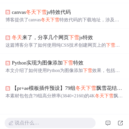
考试三级真题，涉及
冬天
下雪
场景的实现。包括女巫和雪
花的角色设计、背景选择、解题思路及程序编写，同时提
canvas
冬天
下雪
js特效代码
供了相关学习资源，如蓝桥杯比赛资料、考级资料和视频
课程。
博客提供了canvas
冬天
下雪
特效代码的下载地址，涉及前
端开发领域，运用了canvas技术实现特效。
冬天
来了，分享几个网页
下雪
js特效
这篇博客分享了如何使用纯CSS技术创建网页上的
下雪
背
景特效，包括h5、gsap.js和canvas三种不同的实现方式，为
网页增添节日氛围或视觉趣味。
Python实现为图像添加
下雪
特效
本文介绍了如何使用Python为图像添加
下雪
效果，包括故
宫
下雪
的界面小程序和手绘素描两个部分，通过示例代码
和效果展示，帮助读者理解和实现图像的雪景效果。
【pr+ae模板插件预设】79组
冬天
下雪
飘雪花结冰特效合成mg动画
本素材包包含79组高分辨率(3840×2160)的4K
冬天
下雪
飘雪
视频效果，总大小10.1GB，格式为.MP4，适用于多种后期
编辑软件，如AE、PR、FCPX等。素材内含20种结冰效
果、6种冰块破碎及53种
下雪
飘雪特效，通过选择合适的混
合模式可轻松叠加到原视频上。
说点什么…