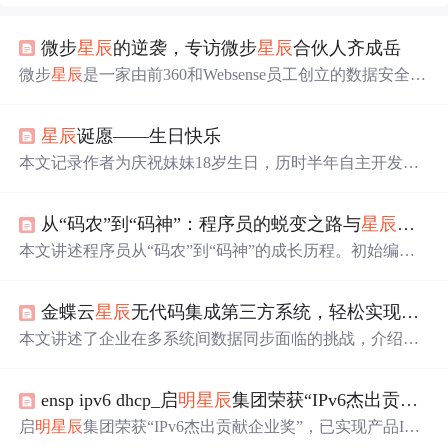
微步
星辰
的逆袭，专访微步
星辰
合伙人齐成岳
微步
星辰
是一家由前360和Websense员工创立的数据安全公
司，专注于DLP（数据丢失防护）领域。在面临国际大厂
的竞争和自身产品开发挑战中，微步
星辰
坚持技术创新和
星辰
诞愿——生日快乐
用户体验，最终成功打造出领先的产品，并在2018年获得
Gartner报告的认可，成为唯一上榜的中国DLP厂商。创始
本文记录作者为庆祝妹妹18岁生日，历时半年自主开发We
人刘霖和齐成岳等人，通过不断努力和坚持，证
明
了中国
b项目'
星辰
诞愿'的技术实践过程。涵盖Java SE、多线程、J
公司在数据安全领域的实力。
VM、计算机网络、MySQL、HTML/CSS/JS及SpringBoot
从“码农”到“码神”：程序员的蜕变之路与
星辰
大海
等核心技术栈学习与应用，突出从零构建全栈网站的真实
路径，体现自学规划、工程落地与持续交付能力。
本文讲述程序员从“码农”到“码神”的成长历程。初始编程
时充满困惑与挫败，在“码农”时代学会坚持和细致；后突
破自我成为“码师”，思维方式改变；最终升华成“码神”，
金蝶云
星辰
无代码集成第三方系统，轻松实现跨应用对接
在多方面展现卓越能力。还表达了对编程未来的无限向
往。
本文讲述了企业在多系统间数据同步面临的挑战，介绍了
金蝶云
星辰
和数环通iPaaS平台如何通过可视化方式实现快
速、灵活的系统对接，提供免费试用，展示了金蝶云
星辰
ensp ipv6 dhcp_启
明
星辰
集团荣获“IPv6杰出贡献企业奖”
与不同应用（如钉钉、CRM、电商平台等）集成的多种场
景实例。
启
明
星辰
集团荣获“IPv6杰出贡献企业奖”，已实现产品IPv
6全栈支持，并获得IPv6ReadyPhase2认证。该集团从用户