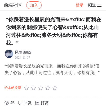
前端社区
登录
频道
加入
帖子详情
社区
前端社区
感慨
“你踩着漫长星辰的光而来&#xff0c;而我在
你到来的刹那便失了心智&#xff0c;从此山
河过往&#xff0c;凛冬天明&#xff0c;你都有
我。”
风雨8982
2024-11-07
“你踩着漫长星辰的光而来，而我在你到来的刹那便
失了心智，从此山河过往，凛冬天明，你都有我。”
给本帖投票
45
回复
打赏