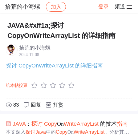
拾荒的小海螺
登录
频道
加入
帖子详情
社区
拾荒的小海螺
学习打卡
JAVA&#xff1a;探讨
CopyOnWriteArrayList 的详细指南
拾荒的小海螺
2024-11-08
探讨 CopyOnWriteArrayList 的详细指南
给本帖投票
83
回复
打赏
JAVA
：
探讨
Copy
On
Write
ArrayList
的技术
指南
本文深入
探讨
Java
中的
Copy
On
Write
ArrayList
，分析其写