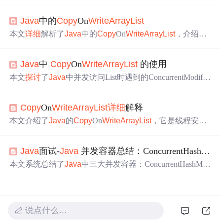
时复制机制、线程安全特性和读写性能表现。重点介绍其
在读多写少场景下的优势，如免锁读取、迭代安全，并指
Java
中的
Copy
On
Write
ArrayList
出高内存开销和低效写操作的局限性，帮助开发者合理应
用于缓存、监听器等并发场景。
本文
详细
解析了
Java
中的
Copy
On
Write
ArrayList
，介绍其
基于写时复制机制，具有无锁读、线程安全等优势，适用
于读多写少场景。给出代码示例，分析优缺点，提供替代
Java
中
Copy
On
Write
ArrayList
的使用
方案与最佳实践，强调使用原则和避坑
指南
，可提升高并
发系统读性能。
本文
探讨
了
Java
中并发访问List时遇到的ConcurrentModific
ationException问题，并介绍了如何使用
Copy
On
Write
Array
List
类避免该错误。通过代码示例展示了如何在遍历时向lis
Copy
On
Write
ArrayList
详细
解释
t中添加元素，以及
Copy
On
Write
ArrayList
类的工作原理。
本文介绍了
Java
的
Copy
On
Write
ArrayList
，它是线程安全
的集合类，采用写时复制机制。其读操作高效，时间复杂
度为O(1)，适合读多写少场景，如事件监听器、缓存等；
Java
面试-
Java
并发容器总结：ConcurrentHashMap、
但写操作代价高，时间复杂度为O(n)，且内存消耗大，不
适合频繁修改场景。
本文系统总结了
Java
中三大并发容器：ConcurrentHashMa
p、
Copy
On
Write
ArrayList
和BlockingQueue的核心原理与
应用场景。
详细
分析了它们在不同JDK版本中的演进、线
程安全机制、性能特点及适用场景，并结合电商秒杀系统
的实际案例说明其应用方式。同时，整理了高频面试题与
说点什么…
选型
指南
，帮助开发者在高并发环境下做出合理选择。