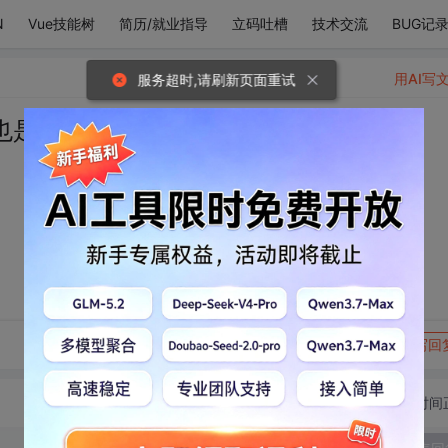
N
Vue技能树
简历/就业指导
立码吐槽
技术交流
BUG记
用AI写
服务超时,请刷新页面重试
也是假的~
转发到动态
举报
写回
切换为时间