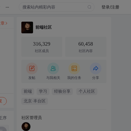
...
录
登录/注册
文章
前端社区
316,329
60,458
社区成员
社区内容
发帖
与我相关
我的任务
分享
前端
学习
经验分享
个人社区
复
北京·丰台区
社区管理员
正序