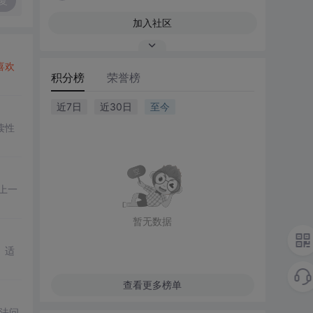
复
加入社区
喜欢
积分榜
荣誉榜
近7日
近30日
至今
读性
上一
暂无数据
、适
查看更多榜单
法问