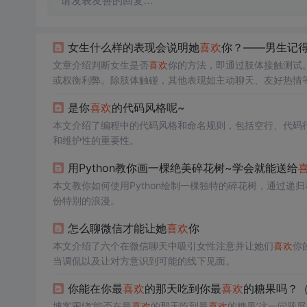
请发表友善的回复…
女生什么样的表现会说明她
喜欢
你？——男生记得
文章介绍判断女生是否
喜欢
你的方法，即通过肢体接触测试
或权衡利弊。除肢体触碰，其他表现如主动聊天、友好热情
是你
喜欢
的代码风格呢~
本文介绍了编程中的代码风格和命名规则，包括空行、代码
和维护性的重要性。
用Python教你画一棵绝美碎花树~学会就能送给
本文教你如何使用Python绘制一棵独特的碎花树，通过
份特别的浪漫。
怎么聊微信才能让她
喜欢
你
本文介绍了六个在微信聊天中吸引女性注意并让她们
喜欢
你
当调侃以及让对方意识到可能的线下见面。
你能在你最
喜欢
的那天吃到你最
喜欢
的糖果吗？（
博客围绕‘能否在最
喜欢
的那天吃到最
喜欢
的糖果’这一问题