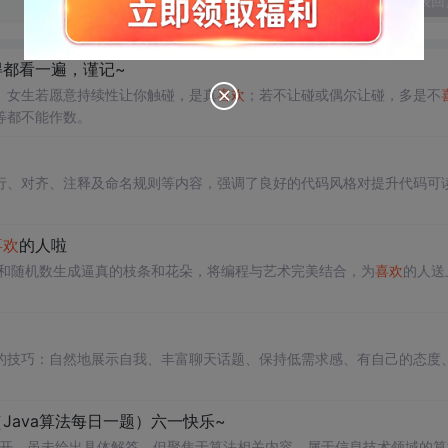
发表回
都看一遍，谨记~
。女生若愿意持续性让你触碰，是真
喜欢
；若不让碰或偶尔让碰，多是不
等都不能作数。
行、对齐、注释及命名规则等内容，强调了良好的代码风格对提升代码可
喜欢
的人啦
递归和随机数生成逼真的枝条和花朵，将编程与艺术完美结合，为
喜欢
的人送
的技巧：自然地展示自我、丰富聊天话题、保持低需求感、有自己的态度
Java算法每日一题）六一快乐~
展开，虽未给出具体解答，但聚焦于算法相关内容，属于信息技术领域的算