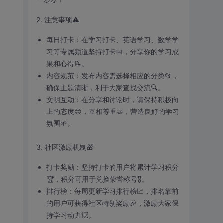
2. 注意事项⚠️
每日打卡：在学习打卡、英语学习、数学学
习等专属频道坚持打卡📅，分享你的学习成
果和心得📝。
内容规范：发布内容需选择相应的分类📂，
确保主题清晰，利于大家查找交流🔍。
文明互动：在分享和讨论时，请保持积极向
上的态度😊，互相尊重🤝，营造良好的学习
氛围🌱。
3. 社区激励机制🎁
打卡奖励：坚持打卡的用户将累计学习积分
🏆，积分可用于兑换荣誉称号🎖️。
排行榜：每周更新学习排行榜📈，排名靠前
的用户可获得社区特别奖励🎉，激励大家保
持学习动力💥。