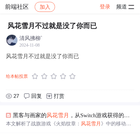
前端社区
登录
频道
加入
帖子详情
社区
前端社区
感慨
风花雪月不过就是没了你而已
清风拂柳`
2024-11-08
风花雪月不过就是没了你而已
给本帖投票
27
回复
打赏
黑客与画家的
风花雪月
，从Switch游戏获得的灵感
本文解析了战旗游戏《火焰纹章：
风花雪月
》中的移动逻
辑，通过算法实现角色在不同地形上的行动范围计算，展
示了核心战斗时的效果，并提供了代码实现思路。