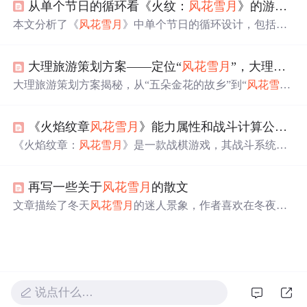
从单个节日的循环看《火纹：
风花雪月
》的游戏节奏把控
本文分析了《
风花雪月
》中单个节日的循环设计，包括工
作日的授课、周末的各种活动，以及如何通过这些循环引
导玩家提升角色实力，完成每月挑战。游戏通过丰富的剧
大理旅游策划方案——定位“
风花雪月
”，大理游客翻倍！
情和系统设计，构建了良好的玩家体验，同时保持了剧情
和玩法的紧密联系。
大理旅游策划方案揭秘，从“五朵金花的故乡”到“
风花雪月
，自在大理”的转型，熊大寻旅游策划公司如何助力大理旅
游翻倍，打造中国首个艺术家创作基地。
《火焰纹章
风花雪月
》能力属性和战斗计算公式研究
《火焰纹章：
风花雪月
》是一款战棋游戏，其战斗系统简
单易懂，涉及角色的10个能力属性、所持武器和魔法的属
性、以及地形对战斗的影响。角色的能力随着等级提升，
再写一些关于
风花雪月
的散文
包括HP、移动、力量、魔力、技巧、速度、幸运、防守、
魔防和魅力。战斗中，物理和魔法攻击受相应属性影响，
文章描绘了冬天
风花雪月
的迷人景象，作者喜欢在冬夜漫
命中、必杀、攻速和回避则根据多种因素计算。新增的骑
步，欣赏这种美景，带来心情的舒畅和对生活的深刻感
士团系统为战斗提供了多样化的策略选择，魅力属性影响
悟。提倡人们应多感受生活中的美好事物。,
计策的命中。游戏取消了传统的武器互克系统，引入更多
样化的武器类型和自由的养成系统，增加了游戏的战略深
度。
说点什么…