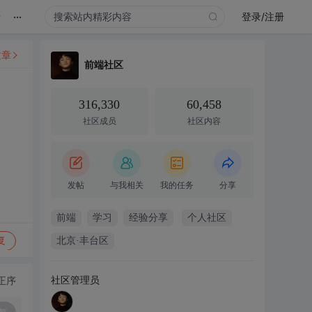
...
录
登录/注册
文章
前端社区
316,330
60,458
社区成员
社区内容
发帖
与我相关
我的任务
分享
前端
学习
经验分享
个人社区
复
北京·丰台区
社区管理员
正序