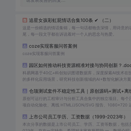
请发表友善的回复…
追星女孩彩虹屁情话合集100条 ✔︎ （二）
这是一份精选的情话集锦，每一句话都饱含深情，用诗意的
尾，每一段文字都在诉说着对一个人的思念与热爱。
coze实现客服问答案例
coze实现客服问答案例
园区如何推动科技资源精准对接与协同创新？.doc
科易网基于40亿+科创知识图谱数据库，深度探索AI技术
的多样化应用场景，研究科技创新领域的AI+数智化解决方
仓颉测试套件不稳定性工具｜原创源码+测试+离
原创可运行的工程审计与分析工具合集中的独立项目。每个压缩包包含
项自动化验收、离线 HTML/JSON/SVG 报告、1080×72
运行依赖，不包含榜单产品源码、官方素材、论文、账号数据
上市公司员工学历、工资数据（1999-2023年）
示与二次开发。运行方法：Node.js 18+ 下执行 npm test 与 
本次分享的数据是上市公司员工、学历、工资等数据，包括员
023年，存在一定缺失，希望对大家有所帮助 一、数据介绍 数据名称：上市公司员工学历、工资数据 数据范围：A股上市公司 数据年份：