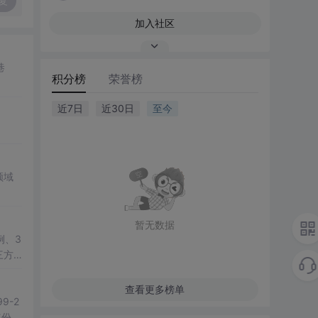
复
加入社区
巷
积分榜
荣誉榜
近7日
近30日
至今
领域
暂无数据
例、3
三方
教学演
查看更多榜单
-2