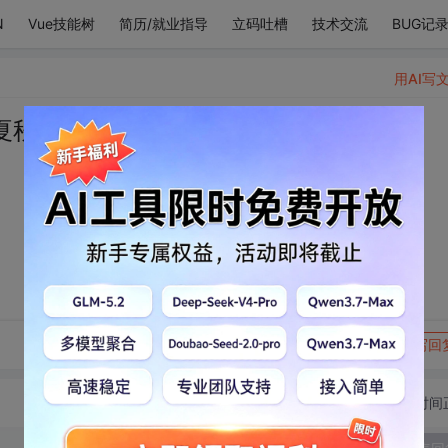
N
Vue技能树
简历/就业指导
立码吐槽
技术交流
BUG记
用AI写
夏秋冬
转发到动态
举报
写回
切换为时间