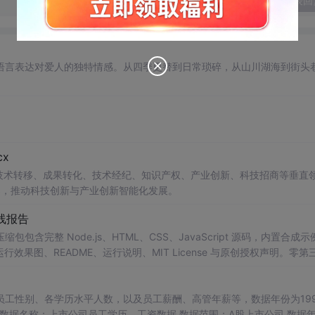
发表回
语言表达对爱人的独特情感。从四季更替到日常琐碎，从山川湖海到街头
x
在技术转移、成果转化、技术经纪、知识产权、产业创新、科技招商等垂直
案，推动科技创新与产业创新智能化发展。
线报告
完整 Node.js、HTML、CSS、JavaScript 源码，内置合成示
0 运行效果图、README、运行说明、MIT License 与原创授权声明。零第
或未授权内容。适合 AI 工程、前端、运维和质量团队用于本地预检、
npm run report，或启动静态服务器打开 index.html。
工性别、各学历水平人数，以及员工薪酬、高管年薪等，数据年份为1999