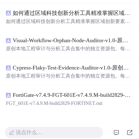
面，使用方便! 详 情
说
明 用这个手写数字识别系统，你可
以轻松地识别手写数字。这个系统不仅功能强大，而且还
如何通过区域科技创新分析工具精准掌握区域创新要素分布与产业链融合现状？.docx
带
有直观的图形用户界面（GUI），非常容易使用。你只
需要将手写数字输入系统，它将立即给出准确的识别结
如何通过区域科技创新分析工具精准掌握区域创新要素分
果。这个系统可以在各种场景中使用，无论是学校、工作
布与产业链融合现状？
还是日常生活，都能为你提供快速和准确的识别服务。它
是一个非常方便和实用的工具，你一定会喜欢它的！
Visual-Workflow-Orphan-Node-Auditor-v1.0-原创源码与文档.zip
原创本地工程审计与分析工具合集中的独立资源包。每个
ZIP包含完整源码、3项自动化测试、可复现合成示例、离
线HTML、JSON与SVG报告、1080×720真实运行效果图、
Cypress-Flaky-Test-Evidence-Auditor-v1.0-原创源码与文档.zip
README、运行
说
明、功能清单、MIT License及原创与授
权声明。解压后进入project目录，执行npm test验证算法，
原创本地工程审计与分析工具合集中的独立资源包。每个
执行npm run report生成报告，也可通过本地静态服务器打
ZIP包含完整源码、3项自动化测试、可复现合成示例、离
开网页。运行时零第三方依赖，不包含热点产品或开源项
线HTML、JSON与SVG报告、1080×720真实运行效果图、
目源码、Logo、官方截图、论文、生产日志或其他受限素
FortiGate-v7.4.9-FGT-601E-v7.4.9.M-build2829-FORTINET.out
README、运行
说
明、功能清单、MIT License及原创与授
材。适合前端开发、AI应用工程、测试审计和课程实践。
权声明。解压后进入project目录，执行npm test验证算法，
FGT_601E-v7.4.9.M-build2829-FORTINET.out
执行npm run report生成报告，也可通过本地静态服务器打
开网页。运行时零第三方依赖，不包含热点产品或开源项
目源码、Logo、官方截图、论文、生产日志或其他受限素
材。适合前端开发、AI应用工程、测试审计和课程实践。
说点什么…