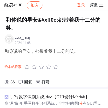
前端社区
登录
频道
加入
帖子详情
社区
前端社区
感慨
和你说的早安&#xff0c;都带着我十二分的
笑。
zzz_hiaj
2024-11-08
和你说的早安，都带着我十二分的笑。
给本帖投票
36
回复
打赏
手写数字识别系统.doc【GUI设计Matlab】
资 源 简 介 手写数字识别系统，非常好的啊!
带
有GUI界