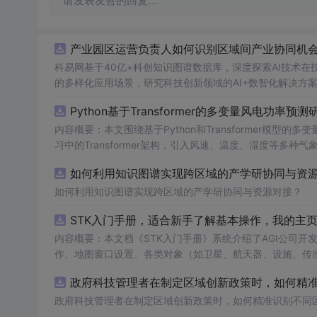
请发表友善的回复…
产业园区运营负责人如何识别区域间产业协同机会？
科易网基于40亿+科创知识图谱数据库，深度探索AI技术
的多样化应用场景，研究科技创新领域的AI+数智化解决方
Python基于Transformer的多变量风电功率预测
内容概要：本文围绕基于Python和Transformer模
习中的Transformer架构，引入风速、温度、湿度等
与可靠性，研究结合近端梯度算法求解LASSO分位数回归
如何利用知识图谱实现跨区域的产学研协同与资源对
该技术是机器学习与新能源领域深度融合的典型应用，旨在提高风电并网的稳定性
础，熟悉主流深度学习框架（如PyTorch或TensorFl
如何利用知识图谱实现跨区域的产学研协同与资源对接？
等相关工作的技术人员。; 使用场景及目标：①应用于风电场实际运行中的短期功率预测系统，辅助电网进行精准负荷调配与调度决策；
STK入门手册，适合新手了解基本操作，我的主
②作为科研项目的技术蓝本，用于复现、改进或扩展基于Tran
融合机制，提升预测结果的概率性输出与风险评估能力。; 阅读建议：此资源适用于已掌握机器学习与深度学习基础知识的读者，建议结合
内容概要：本文档《STK入门手册》系统介绍了AGI公司开发的Sa
所提供的代码实现进行动手实践，重点关注多变量数据的预处理
作、地图窗口设置、各类对象（如卫星、航天器、设施、传
并尝试在不同风电数据集上验证模型的泛化性能与鲁棒性。
P）、长周期轨道内容概要：预测（LOP）、地形本文档为与高
政府科技管理者在制定区域创新政策时，如何精准识
te Tool Kit（STK）软件的基本用enarios的时
景及动画演示等功能，帮助用户进行全面（Scenario）管理
政府科技管理者在制定区域创新政策时，如何精准识别不同
群：适用于等）的创建与刚接触STK的新属性配置。手册手