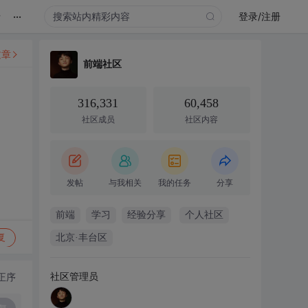
...
录
登录/注册
文章
前端社区
316,331
60,458
社区成员
社区内容
发帖
与我相关
我的任务
分享
前端
学习
经验分享
个人社区
复
北京·丰台区
社区管理员
正序