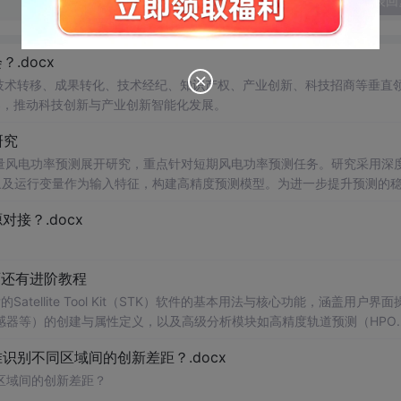
发表回
.docx
在技术转移、成果转化、技术经纪、知识产权、产业创新、科技招商等垂直
案，推动科技创新与产业创新智能化发展。
研究
型的多变量风电功率预测展开研究，重点针对短期风电功率预测任务。研究采用深
多种气象及运行变量作为输入特征，构建高精度预测模型。为进一步提升预测的
，优化模型在不确定性环境下的输出表现，增强预测结果的置信区间估计能
接？.docx
与电网调度的科学性。; 适合人群：具备Python编程基
ow）的研究生、科研人员，以及从事新能源发电预测、电力系统调度、智能电网
页还有进阶教程
sformer的时间序列预测模型；③探索LASSO分位数回归与深度学习
tellite Tool Kit（STK）软件的基本用法与核心功能，涵盖用户界面
流程、Transformer模型的结构设计与注意力机制实现、超参数调优
感器等）的创建与属性定义，以及高级分析模块如高精度轨道预测（HPO
分辨率地图《STK入门手册》，介绍了Sat的应用。手册还详细说明了Sce
别不同区域间的创新差距？.docx
间设置、单位法与核心功能，配置、数据库管理重点涵盖用户界面操作、地图窗口设置
的卫星系统仿真、卫星及各类与分析。;对象（如航天器、设施、传感器 适合人
区域间的创新差距？
用户以及具备详细说明了STK一定经验的卫星系统分析的专业技术特性，