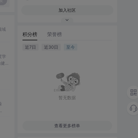
复
加入社区
领域
积分榜
荣誉榜
近7日
近30日
至今
度学
稳健性
力。
优化
模型的
暂无数据
操
策略，
lli
、场
查看更多榜单
包括