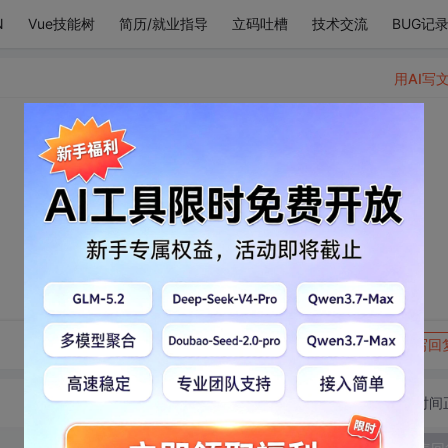
N
Vue技能树
简历/就业指导
立码吐槽
技术交流
BUG记
用AI写
转发到动态
举报
写回
切换为时间