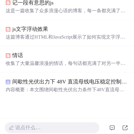
记一段有意思的js
这是一篇收集了众多浪漫心语的博客，每一条都充满了甜
蜜和温情，表达了作者对某人的深深喜爱。从星辰大海到
日常生活，从诗词歌赋到甜蜜日常，字
里
行间透露出对你
js文字浮动效果
的独特情感，仿佛每个瞬间都因你而闪耀。这些话语如同
繁星，照亮了平凡的日子，让人感受到爱的力量和美好。
这篇博客通过HTML和JavaScript展示了如何实现文字浮动
的效果。作者利用CSS设置元素的绝对定位，JavaScript则
用来随机生成文字的初始位置和透明度变化，营造出文字
情话
在页面上随机飘动的视觉效果。此外，文中还包含了对CS
S样式和JavaScript事件监听的运用，增加了互动性和趣味
收集了大量温馨浪漫的情话，每句话都充满了对另一半深
性。
深的爱意和思念，适合用来表达心意。
间歇性光伏出力下 48V 直流母线电压稳定控制及储能双向充放电闭环调控体系研究（Simulink仿真实现）
内容概要：本文围绕间歇性光伏出力条件下48V直流母线
电压的稳定控制与储能系统双向充放电的闭环调控体系展
开深入研究，系统探讨了光伏阵列非线性输出特性与锂离
子电池储能系统在离网直流微网中的能量均衡建模方法及
分层控制策略。通过Simulink平台构建完整的光伏储能直流
系统仿真模型，涵盖PV阵列、Boost DC-DC变换器、负
说点什么…
载、双向DC-DC变换器及电池系统等关键组件，实现了最
大功率点跟踪（MPPT）与储能系统的协同控制，有效应