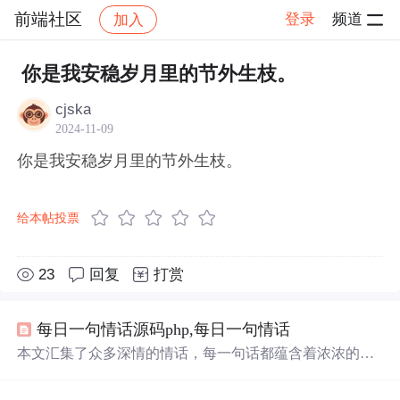
前端社区
登录
频道
加入
帖子详情
社区
前端社区
感慨
你是我安稳岁月里的节外生枝。
cjska
2024-11-09
你是我安稳岁月里的节外生枝。
给本帖投票
23
回复
打赏
每日一句情话源码php,每日一句情话
本文汇集了众多深情的情话，每一句话都蕴含着浓浓的情
感与爱意，适合用来表达对另一半的深情与承诺。