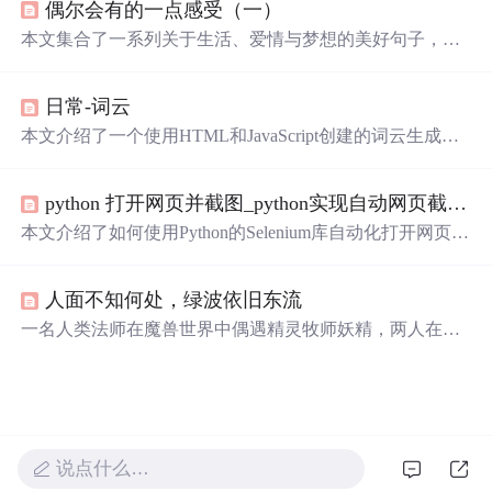
偶尔会有的一点感受（一）
本文集合了一系列关于生活、爱情与梦想的美好句子，从
经典文学作品《骆驼祥子》、《甜蜜蜜》到日常生活感
悟，每一句话都是作者内心深处情感的真实流露。文章探
日常-词云
讨了爱情的真谛、友情的珍贵以及个人成长的历程。
本文介绍了一个使用HTML和JavaScript创建的词云生成
器，旨在纪念七夕节，通过个性化设置展示爱情短语，体
现了前端开发技巧和创意编程。
python 打开网页并截图_python实现自动网页截图并裁剪图片
本文介绍了如何使用Python的Selenium库自动化打开网页并
截图，以及利用PIL库进行图片裁剪。通过示例代码展示了
从网页抓取图片、保存以及实现截图功能的方法。此外，
人面不知何处，绿波依旧东流
还探讨了网页图片的裁剪技术和在线截图的技术实现。
一名人类法师在魔兽世界中偶遇精灵牧师妖精，两人在游
戏中结下不解之缘，共同经历战斗与冒险，直至妖精突然
消失，法师深情呼唤其归来，回忆两人在游戏中的点点滴
滴。
说点什么…