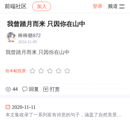
前端社区
登录
频道
加入
帖子详情
社区
前端社区
感慨
我曾踏月而来 只因你在山中
棒棒糖872
2024-11-09
我曾踏月而来 只因你在山中
给本帖投票
44
回复
打赏
2020-11-11
本文集收录了一系列富有诗意的句子，涵盖了自然美景、
人生哲理等内容，如
山中
枕月而眠、四方食事的烟火气息
等，带领读者感受生活的美好与宁静。