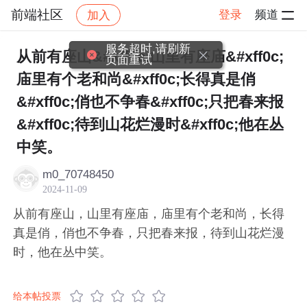
前端社区
登录
频道
加入
帖子详情
社区
前端社区
感慨
服务超时,请刷新
从前有座山&#xff0c;山里有座庙&#xff0c;
页面重试
庙里有个老和尚&#xff0c;长得真是俏
&#xff0c;俏也不争春&#xff0c;只把春来报
&#xff0c;待到山花烂漫时&#xff0c;他在丛
中笑。​
m0_70748450
2024-11-09
从前有座山，山里有座庙，庙里有个老和尚，长得
真是俏，俏也不争春，只把春来报，待到山花烂漫
时，他在丛中笑。​
给本帖投票