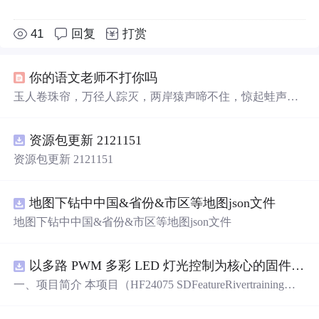
41
回复
打赏
你的语文老师不打你吗
玉人卷珠帘，万径人踪灭，两岸猿声啼不住，惊起蛙声一
片。
从前
有座
山
，
山
里
有座
庙
，
庙
里
有个
老和尚
，长的十
分
俏
，
俏
也
不争
春
，只把
春
来
报
，待到
山
花
烂漫
时
，她在
资源包更新 2121151
丛中
笑
。 天堂有路你不走，学海无涯苦作舟。 洛阳亲友如
相问，就说我在岳阳楼。 宣州太守知不知，不如自挂东南
资源包更新 2121151
枝、、、当年听《自挂东南枝》的后遗症。 杨家有女初成
长，养在深闺背单词。商女不知亡国恨，隔江犹在背单
词，洛阳亲友如相问，就说我在背单
地图下钻中中国&省份&市区等地图json文件
地图下钻中中国&省份&市区等地图json文件
以多路 PWM 多彩 LED 灯光控制为核心的固件方案，基于 PADAUK PMS 系列单片机
一、项目简介 本项目（HF24075 SDFeatureRivertraining）
是一套以多路 PWM 多彩 LED 灯光控制为核心的固件方
案，基于 PADAUK PMS 系列单片机。方案对蓝、青、粉