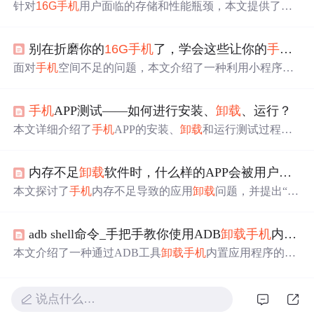
针对
16G
手机
用户面临的存储和性能瓶颈，本文提供了一
系列实用技巧，包括调整过渡动画缩放、管理APP后台运
行、关闭体验改进计划、启用高性能模式及自动清理垃圾
别在折磨你的
16G
手机
了，学会这些让你的
手机
大
等，帮助用户优化
手机
性能。
面对
手机
空间不足的问题，本文介绍了一种利用小程序替
代传统APP的方法，以释放
手机
内存。小程序无需下载，
占用空间小，提供了如腾讯地图、58同城、微博等实用服
手机
APP测试——如何进行安装、
卸载
、运行？
务。通过使用小程序，不仅能够解决
手机
存储空间紧张的
问题，还能享受便捷的服务。
本文详细介绍了
手机
APP的安装、
卸载
和运行测试过程，
涉及功能性、兼容性、空间管理、网络环境等多个方面，
旨在确保用户体验和软件质量。,
内存不足
卸载
软件时，什么样的APP会被用户
留下
本文探讨了
手机
内存不足导致的应用
卸载
问题，并提出“连
接”是提高用户
卸载
成本的关键因素。通过让用户在应用中
留下
个性化痕迹可以有效降低
卸载
率。
adb shell命令_手把手教你使用ADB
卸载
手机
内置App软件 ！！！
本文介绍了一种通过ADB工具
卸载
手机
内置应用程序的方
法，包括准备工具、操作步骤及注意事项等内容。
说点什么…