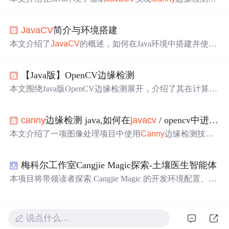
边缘检测在图像处理中至关重要，
Canny
算法
以精确可靠
著称。文中阐述了
JavaCV
环境配置方法，详细讲解
Canny
JavaCV
简介与环境搭建
算子的降噪、寻找梯度、跟踪边缘步骤，还给出代码部分
及学习资源。
本文介绍了
JavaCV
的概述，如何在Java环境中搭建并使用
它，包括基础的图像读取、显示、转换，以及高级功能如
边缘检测、图像滤波、特征提取、图像分割和形态学操
【Java版】OpenCV边缘检测
作。
本文围绕Java版OpenCV边缘检测展开，介绍了其在计算机
视觉等领域的应用。阐述了
JavaCV
环境配置方法，讲解了
Canny
、Sobel、Laplacian等边缘检测
算法
，还提及了
算法
canny
边缘检测 java,如何在
javacv
/ opencv中进行
ca
对比选择及自适应阈值、边缘增强、边缘细化等进阶优化
方法，最后提供了学习资源。
本文介绍了一项图像处理项目中使用
Canny
边缘检测技术
来识别图像线条的过程。具体步骤包括：将彩色图像转换
为灰度图像，应用平滑处理减少噪声，设定阈值进行二值
梅科尔工作室Cangjie Magic探索-土壤医生智能体
化，最后使用
Canny
算法
检测边缘。
本项目将带领读者探索 Cangjie Magic 的开发环境配置、智
能体构建方法，并通过土壤医生智能体这一实际应用案
例，展示其在农业领域的强大潜力。
说点什么…