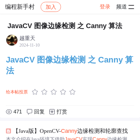
编程新手村
登录
频道
加入
帖子详情
社区
编程新手村
shell编程
JavaCV 图像边缘检测 之 Canny 算法
越重天
2024-11-10
JavaCV 图像边缘检测 之 Canny 算
法
给本帖投票
471
回复
打赏
【Java版】OpenCV-
Canny
边缘检测和轮廓查找
本文介绍在Java环境下借助
JavaCV
实现
Canny
边缘检测。