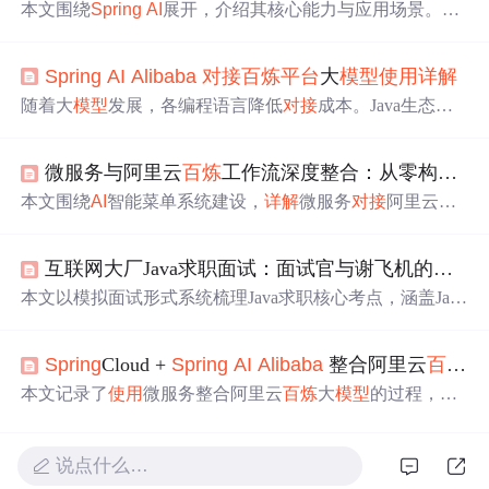
本文围绕
Spring
AI
展开，介绍其核心能力与应用场景。重
点讲解
Spring
AI
Alibaba
，它是基于
Spring
AI
的扩展框
架，能快速接入阿里大
模型
。还详细说明了
Spring
Boot
对
Spring
AI
Alibaba
对接
百炼
平台
大
模型
使用
详解
接
Spring
AI
Alibaba
的过程，以及阿里云
百炼
大
模型
平台
的
使用
方法，包括获取apikey、调用
模型
能力等。
随着大
模型
发展，各编程语言降低
对接
成本。Java生态的
S
pring
框架推出
Spring
AI
，可快速
对接
ChatGPT及主流厂商
大
模型
。本文以
Spring
AI
Alibaba
为例，介绍其概述，还
微服务与阿里云
百炼
工作流深度整合：从零构建
AI
说明了阿里
百炼
平台
的登录、获取api_key，以及验证
模型
能力、创建应用并验证应用能力的方法。
本文围绕
AI
智能菜单系统建设，
详解
微服务
对接
阿里云
百
炼
平台
的两条技术路径：一是微服务直连大
模型
（
Spring
AI
Alibaba
），强调自主可控但迭代成本高；二是全托管
互联网大厂Java求职面试：面试官与谢飞机的精彩对决（涵盖
式开发，将
AI
逻辑下沉至
百炼
可视化工作流，实现提示
词、
模型
、流程的配置化管理与热更新。重点涵盖环境配
本文以模拟面试形式系统梳理Java求职核心考点，涵盖Java
置、工作流编排、客户端集成及性能、安全、运维维度对
6/3长期支持版本（8/11/17）、Maven构建原理、
Spring
Bo
比。
ot自动配置机制、
Spring
Security与JWT鉴权实践，并重点
Spring
Cloud +
Spring
AI
Alibaba
整合阿里云
百炼
大
详解
Spring
AI
Alibaba
——其作为
Spring
AI
对接
阿里云
百
炼
平台
的官方实现，支持Qwen大
模型
调用及RAG检索增
本文记录了
使用
微服务整合阿里云
百炼
大
模型
的过程，用
强生成技术。
到Redis记录最近五条信息保证上下文连通性，用MongoDB
存储对话。介绍了两种请求方式，即Http请求和WebSocket
+Netty方式，还说明了引入依赖、各层配置等内容，最后
说点什么…
展示了效果。