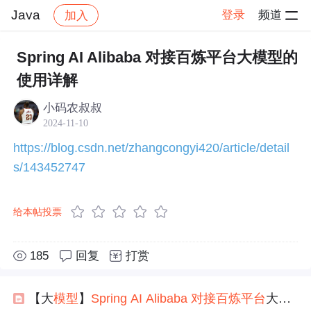
Java
登录
频道
加入
帖子详情
社区
Java
技术交流
Spring AI Alibaba 对接百炼平台大模型的
使用详解
小码农叔叔
2024-11-10
https://blog.csdn.net/zhangcongyi420/article/detail
s/143452747
给本帖投票
185
回复
打赏
【大
模型
】
Spring
AI
Alibaba
对接
百炼
平台
大
模型