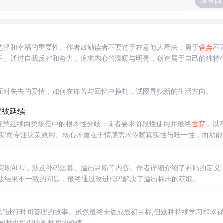
发表回
选择和幸福的重要性。作者鼓励读者不要过于在意他人看法，勇于
舍弃
不
手。通过自我反省和努力，追求内心的温暖与明亮，创造属于自己的独特
面对失去的爱情，如何在痛苦与回忆中挣扎，试图寻找新的生活方向。
望被延续
智慧延续两类场景中的根本性分歧：前者要求阶段性使用并最终
舍弃
，以
实’而专注决策效用。核心矛盾在于情感需求依赖真实性与唯一性，而功能
前缺乏界定‘
舍弃
时刻’的伦理与制度框架。
og实现ALU，涉及补码运算、溢出判断等内容。作者详细介绍了补码的定义
到加法结果不一致的问题，最终通过改进代码解决了溢出标志的获取。
法”进行时间管理的故事。虽然最终未达成最初目标,但这种持续学习和珍
同时也提倡珍视时间的价值。