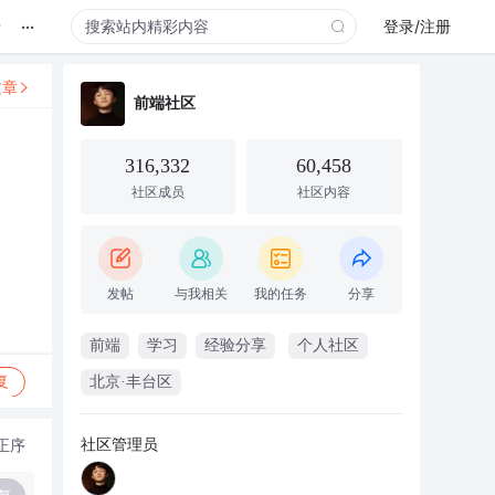
...
录
登录/注册
文章
前端社区
316,332
60,458
社区成员
社区内容
发帖
与我相关
我的任务
分享
前端
学习
经验分享
个人社区
复
北京·丰台区
社区管理员
正序