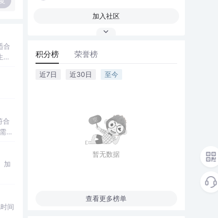
复
加入社区
适合
积分榜
荣誉榜
生
近7日
近30日
至今
符合
需求
暂无数据
、加
查看更多榜单
视时间