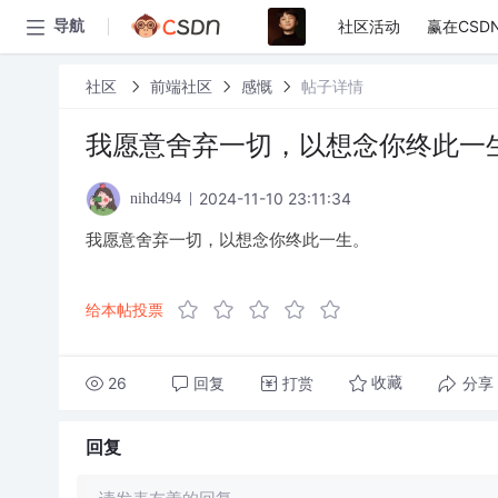
社区活动
赢在CSD
导航
社区
前端社区
感慨
帖子详情
我愿意舍弃一切，以想念你终此一
2024-11-10 23:11:34
nihd494
我愿意舍弃一切，以想念你终此一生。
给本帖投票
26
回复
打赏
分享
收藏
回复