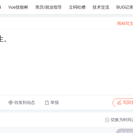
N
Vue技能树
简历/就业指导
立码吐槽
技术交流
BUG记
用AI写
生。
转发到动态
举报
写回
切换为时间