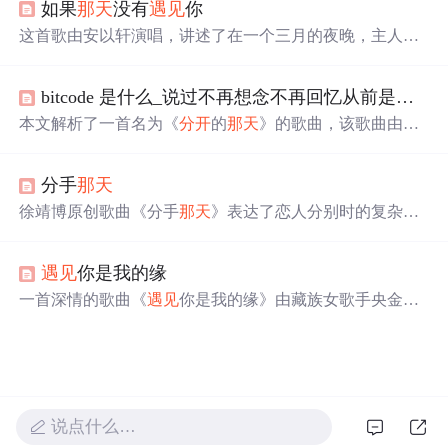
如果
那天
没有
遇见
你
这首歌由安以轩演唱，讲述了在一个三月的夜晚，主人公
在不确定的旅程中遇到了一段令人心痛的爱情故事。歌词
描绘了失去爱人后的迷茫、疯狂与忧伤，表达了对逝去爱
bitcode 是什么_说过不再想念不再回忆从前是什么歌
情的深切怀念。
本文解析了一首名为《
分开
的
那天
》的歌曲，该歌曲由古
月作词作曲，不同歌手进行了演唱。文章详细介绍了歌曲
的内容，探讨了歌词所表达的情感，并解答了一些关于歌
分手
那天
词的问题。
徐靖博原创歌曲《分手
那天
》表达了恋人分别时的复杂情
感。歌词深情讲述了两人从相遇到分离的过程，以及分手
时难以割舍的情感。
遇见
你是我的缘
一首深情的歌曲《
遇见
你是我的缘》由藏族女歌手央金兰
泽演唱，歌词表达了对爱情的美好向往与执着追求。
说点什么…