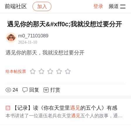
前端社区
登录
频道
加入
帖子详情
社区
前端社区
感慨
遇见你的那天&#xff0c;我就没想过要分开
m0_71101089
2024-11-10
遇见你的那天，我就没想过要分开
给本帖投票
24
回复
打赏
【记录】读《你在天堂里
遇见
的五个人》有感
本书讲述了一位退伍老兵在天堂
遇见
五个人的故事，通过
这些
遇见
，他理解了生命的意义，学会了原谅和感恩，找
到了内心的宁静。