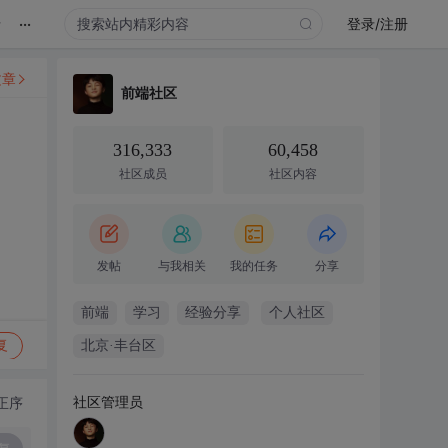
...
录
登录/注册
文章
前端社区
316,333
60,458
社区成员
社区内容
发帖
与我相关
我的任务
分享
前端
学习
经验分享
个人社区
复
北京·丰台区
社区管理员
正序