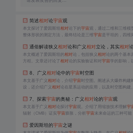
请发表友善的回复…
简述
相对
论
宇宙
观
本文探讨了爱因斯坦
相对
论下的
宇宙
观，通过二维和三维模
整体形状的测定方法，最终结论是三维
宇宙
是平坦的，四维
通俗解读狭义
相对
论和广义
相对
立论，其实
相对
本文概述了爱因斯坦的
相对
论，包括狭义
相对
论的两个基本
方程。文章还讨论了
相对
论的实验验证和对
宇宙
学的影响，
8、广义
相对
论中的
宇宙
时空图
本文基于广义
相对
论，介绍
宇宙
时空图。阐述从大爆炸构建
设，还介绍广义
相对
论在星系运动的应用，以及时空图构建
7、探索
宇宙
的奥秘：广义
相对
论的
宇宙
观
本文基于广义
相对
论探讨
宇宙
观。介绍了用缩放技术理解
宇
辐射（CMB）证实
宇宙
膨胀，分析
宇宙
未来命运的三种可能
爱因斯坦的
宇宙
之谜
本文讲述了爱因斯坦为使
宇宙
在数学上静态，在广义
相对
论