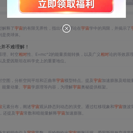
发表回
型解释了
宇宙
的有限无界性，指出牛顿理论在
宇宙
学中的局限，并揭示了
则是类球体。
论并不难理解！
原理、时空
相对
性、E=mc^2的能量质能转换，以及广义
相对
论的等效原
以及爱因斯坦在科学史上的重要地位。
时空图，分析空间平坦和正曲率
宇宙
模型特点。提及
宇宙
加速膨胀及暗能
、能量动量、
宇宙
学原理等内容，为理解
宇宙
奥秘提供框架。
宙
元素分布，阐述
宇宙
观从静态到动态的演变。通过红移现象和
宇宙
微波
，还提及
宇宙
常数和暗能量解释
宇宙
加速膨胀。
场方程组中引入
宇宙
常数。后哈勃给出
宇宙
膨胀证据，爱因斯坦放弃该常