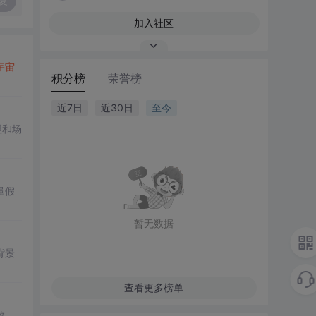
复
加入社区
宇宙
积分榜
荣誉榜
近7日
近30日
至今
理和场
量假
暂无数据
背景
查看更多榜单
数。