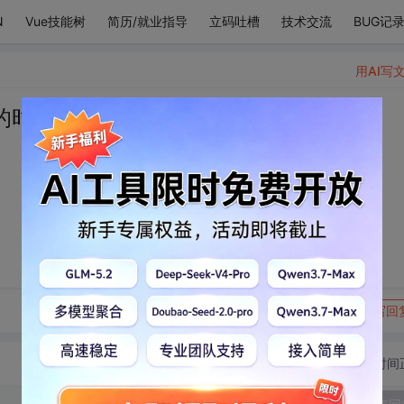
N
Vue技能树
简历/就业指导
立码吐槽
技术交流
BUG记
用AI写
的时候。
转发到动态
举报
写回
切换为时间