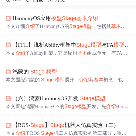
HarmonyOS应用
模型
Stage
基本
介绍
本文详细
介绍
了HarmonyOS的
Stage
模型
，包括其
基本
概
念、UIAbility的生命周期管理，以及app.json和module.json
这两种关键配置文件的作用。读者将了解到如何构建和管
【FFH】浅析Ability框架中
Stage
模型
与FA
模型
的差
理
Stage
模型
的应用组件及资源管理策略。
本文
介绍
了Ability框架，它是应用
基本
组成单元，有FA和
Stage
两种
模型
。FA
模型
适用于OpenHarmony API 8及更早
版本，
Stage
模型
从API 9开始引入。还对比了两者在进
鸿蒙的
Stage
模型
程、生命周期和组件方面的差异，如进程中JS VM引擎使
用不同，生命周期
Stage
模型
实现解耦，组件上
Stage
模型
本文围绕鸿蒙的
Stage
模型
展开，
介绍
其
基本
概念，包括
更具拓展性。
与 FA
模型
的区别及优势；阐述应用配置文件，如包名、
图标等配置；讲解 UIAbility 组件，涵盖简介、配置、启动
（六）鸿蒙HarmonyOS开发-
Stage
模型
页面指定和上下文信息获取。
Stage
模型
为开发者构建分
布式应用提供高效灵活方式。
本文聚焦鸿蒙HarmonyOS的
Stage
模型
开发。先
介绍
Harmo
nyOS应用
模型
要素及两种应用
模型
，着重阐述主推的
Stag
e
模型
。接着说明其开发流程，详细讲解UIAbility组件，包
【ROS-
Stage
】
Stage
机器人仿真实验（二）
括生命周期、启动模式、
基本
用法、与UI的数据同步，还
介绍
了组件间交互的信息传递载体Want。
本文
介绍
了ROS
Stage
机器人仿真实验的第二部分，重点