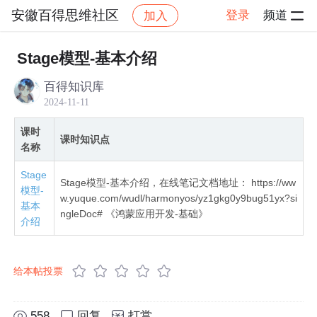
安徽百得思维社区
登录
频道
加入
社区
安徽百得思维社区
全网首发鸿蒙NEXT星河
Stage模型-基本介绍
百得知识库
2024-11-11
课时
课时知识点
名称
Stage
Stage模型-基本介绍，在线笔记文档地址： https://ww
模型-
w.yuque.com/wudl/harmonyos/yz1gkg0y9bug51yx?si
基本
ngleDoc# 《鸿蒙应用开发-基础》
介绍
给本帖投票
558
回复
打赏