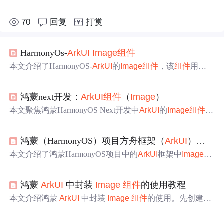
70
回复
打赏
HarmonyOs-
ArkUI
Image
组件
本文介绍了HarmonyOS-
ArkUI
的
Image
组件
，该
组件
用于
展示图片，支持网络和本地图片，涵盖png、jpg等多种格
式。详细讲解了
Image
加载类型，如多媒体像素图、矢量
鸿蒙next开发：
ArkUI
组件
（
Image
）
图，还介绍了添加属性的方法，包括设置缩放类型、图片
差值、重复样式等，以及同步加载图片和事件调用等内
本文聚焦鸿蒙HarmonyOS Next开发中
ArkUI
的
Image
组件
。
容。
介绍了其加载图片资源的多种方式，包括本地、网络等；
支持显示矢量图；还可添加属性，如设置缩放类型、插值
鸿蒙（HarmonyOS）项目方舟框架（
ArkUI
）之
Ima
等；能处理事件调用，通过绑定事件监听加载完成与失败
情况，以提升用户体验。
本文介绍了鸿蒙HarmonyOS项目中的
ArkUI
框架中
Image
组
件
的使用，包括操作环境（Windows 10，DevEco Studio 3.
1，HarmonyOS 3.1），
组件
的功能（加载内存、本地、网
鸿蒙
ArkUI
中封装
Image
组件
的使用教程
络图片），
组件
的接口、参数、属性及事件（如onComplet
e、onError、onFinish）。并提供了代码示例展示如何使用
I
本文介绍鸿蒙
ArkUI
中封装
Image
组件
的使用。先创建
组
mage
组件
。
件
封装结构，定义方法接收图片参数；再在父
组件
中使用
封装
组件
，动态设置图片和尺寸；还能支持自定义图片路