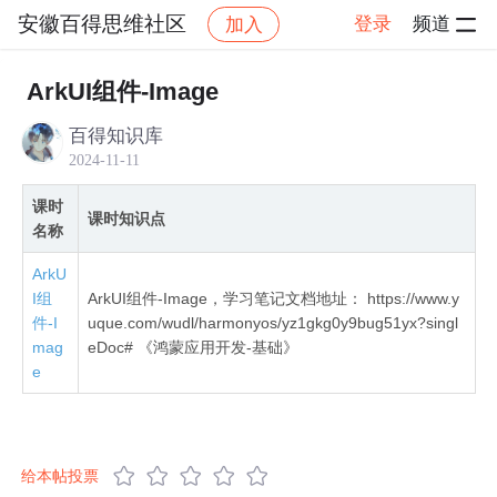
安徽百得思维社区
登录
频道
加入
社区
安徽百得思维社区
全网首发鸿蒙NEXT星河
ArkUI组件-Image
百得知识库
2024-11-11
课时
课时知识点
名称
ArkU
I组
ArkUI组件-Image，学习笔记文档地址： https://www.y
件-I
uque.com/wudl/harmonyos/yz1gkg0y9bug51yx?singl
mag
eDoc# 《鸿蒙应用开发-基础》
e
给本帖投票