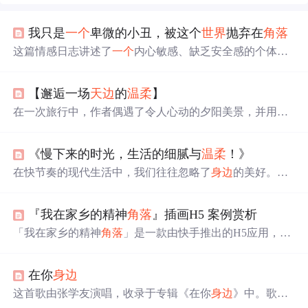
我只是
一个
卑微的小丑，被这个
世界
抛弃在
角落
这篇情感日志讲述了
一个
内心敏感、缺乏安全感的个体如
何在被
世界
遗忘的
角落
里寻找自我价值和归属感的故事。
【邂逅一场
天边
的
温柔
】
在一次旅行中，作者偶遇了令人心动的夕阳美景，并用手
机记录下了这一瞬间。照片不仅捕捉了夕阳的绚烂色彩，
也定格了作者对生活的热爱和对自然之美的敬畏。分享这
​​​​《慢下来的时光，生活的细腻与
温柔
！》
张照片，作者希望读者能在忙碌中发现
身边
的美好。
在快节奏的现代生活中，我们往往忽略了
身边
的美好。本
文引导读者放慢脚步，从清晨的第一缕阳光到夜幕下的自
我对话，感受生活中的细腻与
温柔
。无论是清晨的自然唤
『我在家乡的精神
角落
』插画H5 案例赏析
醒，简单的早餐时光，午后的阅读享受，还是傍晚的散步
与夜晚的心灵慰藉，每一刻都蕴藏着生活的诗意。
「我在家乡的精神
角落
」是一款由快手推出的H5应用，通
过插画艺术与九型人格测试结合，帮助用户探索自我，找
到内心的精神寄托。独特的艺术风格与互动体验让用户沉
在你
身边
浸在一场关于内心
世界
的旅程。
这首歌由张学友演唱，收录于专辑《在你
身边
》中。歌词
描述了歌手对恋人深深的依恋与渴望时刻陪伴左右的情