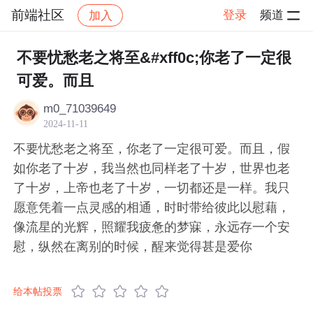
前端社区
登录
频道
加入
帖子详情
社区
前端社区
感慨
不要忧愁老之将至&#xff0c;你老了一定很
可爱。而且
m0_71039649
2024-11-11
不要忧愁老之将至，你老了一定很可爱。而且，假
如你老了十岁，我当然也同样老了十岁，世界也老
了十岁，上帝也老了十岁，一切都还是一样。我只
愿意凭着一点灵感的相通，时时带给彼此以慰藉，
像流星的光辉，照耀我疲惫的梦寐，永远存一个安
慰，纵然在离别的时候，醒来觉得甚是爱你
给本帖投票