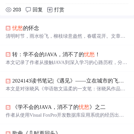
203
回复
打赏
忧愁
的怀念
清明时节，雨水纷飞，柳枝绿意盎然，春暖花开。文章通
过细腻的笔触描绘了清明节的美好景象，同时表达了对逝
去亲人的怀念之情。文中提及了清明时节的雨、生机勃勃
转：学不会的JAVA，消不了的
忧愁
！
的自然景观以及人们的情感变化，展现了清明节的双重意
义。
本文记录了作者从接触JAVA到深入学习的心路历程，分享
了自学JAVA过程中遇到的各种挑战及应对策略，探讨了JA
VA类、对象、类库等核心概念。
2024143读书笔记|《遇见》——立在城市的飞尘里，我们是一列
本文是对张晓风《华语散文温柔的一支笔：张晓风作品集
（共5册）》中《遇见》的读书笔记。书中文字温柔慈悲、
角度奇特，展现了生活、爱情、亲情等多方面感悟，如对
《学不会的JAVA，消不了的
忧愁
》之二
爱、时间、自然的思考，还有对小孩、母亲的细腻情感描
写，打开了看待事情的新角度。
作者从使用Visual FoxPro开发数据库应用系统的经历出
发，意识到在网络计算时代VFP的局限性，并决定学习Jav
a，一种优秀的网络编程语言。文章回顾了作者的学习背景
歌曲《几时再回头》
和动机。