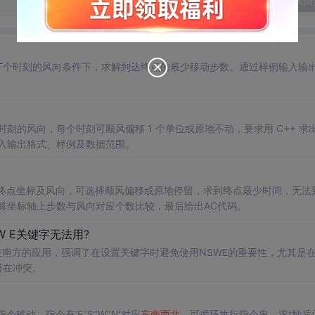
发表回
T个时刻的风向条件下，求解到达终点的最少移动步数。通过样例输入输
刻的风向，每个时刻可顺风偏移 1 个单位或原地不动，要求用 C++ 求
输入输出格式、样例及数据范围。
终点坐标及风向，可选择顺风偏移或原地停留，求到终点最少时间，无法
计算坐标轴上步数与风向对应个数比较，最后给出AC代码。
W E关键字无法用?
表南方的应用，强调了在设置关键字时避免使用NSWE的重要性，尤其是
潜在冲突。
，指令有‘E’‘S’‘W’‘N’对应
东南西北
，可循环执行指令串，求t秒后