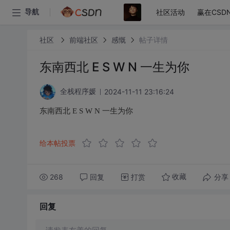
社区活动
赢在CSD
导航
社区
前端社区
感慨
帖子详情
东南西北 E S W N 一生为你
2024-11-11 23:16:24
全栈程序媛
东南西北 E S W N 一生为你
给本帖投票
268
回复
打赏
分享
收藏
回复