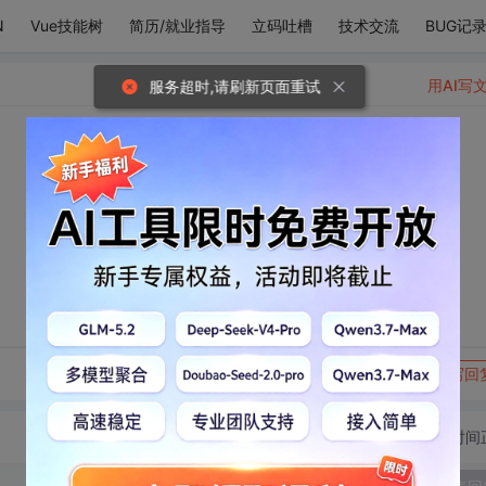
N
Vue技能树
简历/就业指导
立码吐槽
技术交流
BUG记
用AI写
服务超时,请刷新页面重试
转发到动态
举报
写回
切换为时间