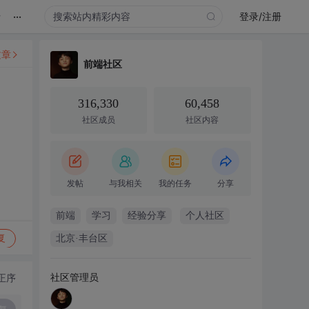
...
录
登录/注册
文章
前端社区
316,330
60,458
社区成员
社区内容
发帖
与我相关
我的任务
分享
前端
学习
经验分享
个人社区
复
北京·丰台区
社区管理员
正序