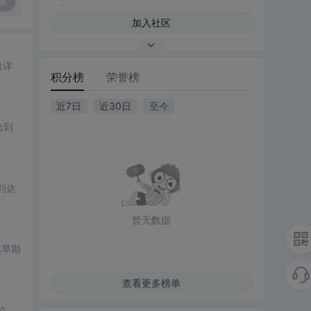
复
加入社区
出详
积分榜
荣誉榜
近7日
近30日
至今
出到
到达
暂无数据
在早期
查看更多榜单
位