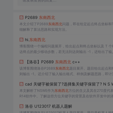
请发表友善的回复…
P2689
东南西北
本文介绍了P2689
东南西北
问题，即在给定起点终点坐标和
细解释了算法思路和实现方法。
hi.
东南西北
博客围绕一个编程问题展开，给出起点和终点坐标以及 T 个时
达终点的最少移动步数，若无法到达则输出 -1，还给出了
【洛谷】P2689
东南西北
c++
该博客围绕洛谷P2689
东南西北
题目展开。题目给出起点和
则输出 -1。还介绍了输入输出格式、样例及解题思路，即
cad 关键字被保留了?选择集关键字保留了? N S 
本文解析了NSWE作为
东南西北
方位的含义及其在270度代
R14软件中。了解这些方位关键字的背景及在软件开发中的
洛谷 U123017 机器人题解
该博客围绕洛谷U123017机器人题目展开。题目是机器人按指令移动