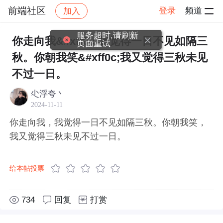
前端社区
登录
频道
加入
帖子详情
社区
前端社区
感慨
服务超时,请刷新
你走向我&#xff0c;我觉得一日不见如隔三
页面重试
秋。你朝我笑&#xff0c;我又觉得三秋未见
不过一日。
尐浮夸丶
2024-11-11
你走向我，我觉得一日不见如隔三秋。你朝我笑，
我又觉得三秋未见不过一日。
给本帖投票
734
回复
打赏