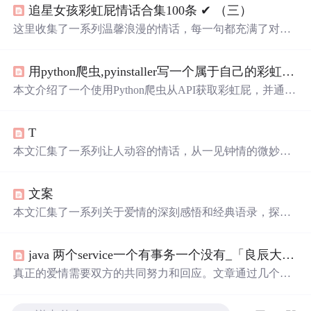
追星女孩彩虹屁情话合集100条 ✔︎ （三）
这里收集了一系列温馨浪漫的情话，每一句都充满了对爱
的细腻描绘，从月光到星光，从微
笑
到眼神，每一刻的感
动都被精心记录下来。
用python爬虫,pyinstaller写一个属于自己的彩虹屁生成器！（链接在文末自取）
本文介绍了一个使用Python爬虫从API获取彩虹屁，并通过
tkinter模块创建GUI的彩虹屁生成器。该程序经pyinstaller打
包后，可在无Python环境下运行。
T
本文汇集了一系列让人动容的情话，从一见钟情的微妙到
日久生情的沉淀，每一句话都承载着深深的情感。这里有
对爱情细腻的描绘，也有对爱人深情的告白，每一段文字
文案
都能触动人心。
本文汇集了一系列关于爱情的深刻感悟和经典语录，探讨
了爱情中的坚持与放手、勇敢与胆怯，以及如何面对感情
中的种种挑战。
java 两个service一个有事务一个没有_「良辰大叔」一个男人心里有没有你，就看这两个字...
真正的爱情需要双方的共同努力和回应。文章通过几个维
度探讨了在感情世界里主动联系的重要性，并强调了相互
之间的关注和支持对于维持长久关系的意义。