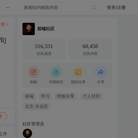
...
录
登录/注册
文章
前端社区
句
316,331
60,458
社区成员
社区内容
发帖
与我相关
我的任务
分享
前端
学习
经验分享
个人社区
北京·丰台区
复
社区管理员
正序