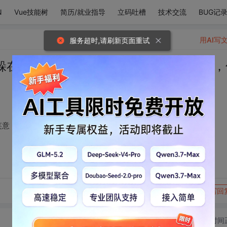
N
Vue技能树
简历/就业指导
立码吐槽
技术交流
BUG记
用AI写
服务超时,请刷新页面重试
躲在结尾，断句里有笑意，韵脚里有深情，
笑意，韵脚里有深情，句句无你，却句句是你。
转发到动态
举报
写回
切换为时间