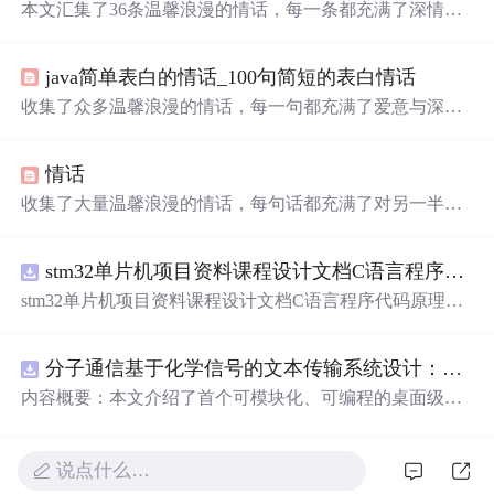
本文汇集了36条温馨浪漫的情话，每一条都充满了深情与
创意，适合用来表达对心爱之人的深情厚意。从比喻到直
接的表白，这些情话涵盖了爱情的各种美好瞬间。
java简单表白的情话_100句简短的表白情话
收集了众多温馨浪漫的情话，每一句都充满了爱意与深
情，适合用来表达对心爱之人的感情。
情话
收集了大量温馨浪漫的情话，每句话都充满了对另一半深
深的爱意和思念，适合用来表达心意。
stm32单片机项目资料课程设计文档C语言程序代码原理图电路PCB实例无线智能报警器的设计
stm32单片机项目资料课程设计文档C语言程序代码原理图
电路PCB实例无线智能报警器的设计
分子通信基于化学信号的文本传输系统设计：桌面式实验平台实现与非线性特性分析
内容概要：本文介绍了首个可模块化、可编程的桌面级分
子通信平台，能够通过化学信号传输文本消息。该系统利
用酒精作为化学载体，结合Arduino微控制器、传感器和风
扇控制气流，实现了基于化学扩散与流动辅助的通信机
说点什么…
制。研究展示了系统的非线性特性，验证了即使在非理想