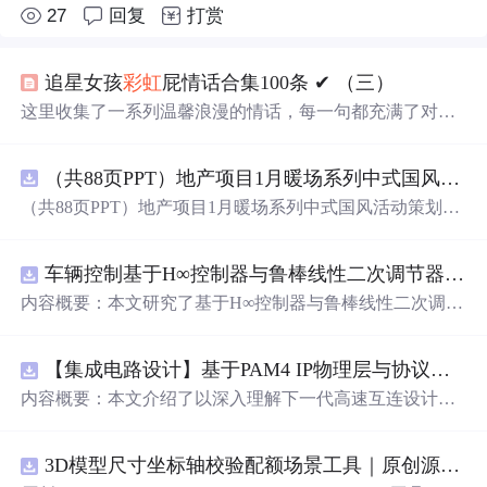
27
回复
打赏
追星女孩
彩虹
屁情话合集100条 ✔︎ （三）
这里收集了一系列温馨浪漫的情话，每一句都充满了对爱
的细腻描绘，从月光到星光，从微笑到眼神，每一刻的感
动都被精心记录下来。
（共88页PPT）地产项目1月暖场系列中式国风活动策划方案.pptx
（共88页PPT）地产项目1月暖场系列中式国风活动策划方
案.pptx
车辆控制基于H∞控制器与鲁棒线性二次调节器RLQR的铰接式重型车辆的稳健路径跟踪控制研究（Matlab代码实现）
内容概要：本文研究了基于H∞控制器与鲁棒线性二次调节
器（RLQR）的铰接式重型车辆稳健路径跟踪控制方法，
并通过Matlab代码实现仿真验证。针对铰接式车辆在复杂
【集成电路设计】基于PAM4 IP物理层与协议兼容性验证：5nm工艺下高速互连系统电气合规测试平台
工况下路径跟踪精度低、稳定性差的问题，提出结合H∞控
制与RLQR的复合控制策略，以提升系统对参数不确定
内容概要：本文介绍了以深入理解下一代高速互连设计的
性、外部干扰及模型摄动的鲁棒性。文中建立了车辆动力
关键要素。
学模型，设计了H∞与RLQR控制器，通过多工况仿真对比
分析其控制性能，结果表明该方法能有效提高路径跟踪精
3D模型尺寸坐标轴校验配额场景工具｜原创源码+测试+离线报告
度与系统稳定性，具有较强的抗干扰能力和工程应用潜