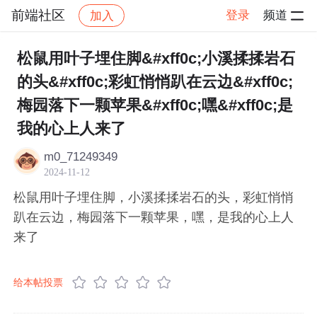
前端社区
登录
频道
加入
帖子详情
社区
前端社区
感慨
松鼠用叶子埋住脚&#xff0c;小溪揉揉岩石
的头&#xff0c;彩虹悄悄趴在云边&#xff0c;
梅园落下一颗苹果&#xff0c;嘿&#xff0c;是
我的心上人来了
m0_71249349
2024-11-12
松鼠用叶子埋住脚，小溪揉揉岩石的头，彩虹悄悄
趴在云边，梅园落下一颗苹果，嘿，是我的心上人
来了
给本帖投票