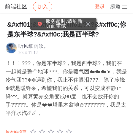
前端社区
登录
频道
加入
帖子详情
社区
前端社区
感慨
服务超时,请刷新
&#xff01;&#xff01;&#xff01;???&#xff0c;你
页面重试
是东半球?&#xff0c;我是西半球?
听风细雨吹。
2024-11-12
！！！???，你是东半球?，我是西半球?，我们在
一起就是整个地球???。你是暖气团☁️☁️☁️☀️，我是
冷气团??️❄️❄️遇到你，我止不住眼泪??️?️。除了冷锋
❄️就是暖锋☀️，希望我们的关系，可以变成准静止
锋??。就算黄赤交角变成90度，也不会放开你的
手?????。你是❤️❤️塔里木盆地⛄?‍?‍??‍?‍??，我是太
平洋水汽☄️☄️，
给本帖投票