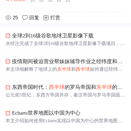
25
回复
打赏
全球2到16级谷歌地球卫星影像下载
水经注完成了全球2到16级谷歌地球卫星影像下载项目，数
据分为
西半球
和
东半球
两期交付，总计1.58TB，包含562G
B
西半球
与1.02TB
东半球
卫星影像。每期数据配有管理工
疫情期间被迫营业帮妹妹辅导作业之经纬度和东
西
具和接图表，便于文件复制与数据查看。
本文详细解释了地球上的
东半球
和
西半球
如何通过经纬度
进行划分，包括
东半球
从西经20°到东经160°，
西半球
从东
经160°到西经20°的范围，并提供了直观的图示帮助理解。
东西帝国时代：
西半球
的罗马帝国和
东半球
的秦汉帝国
公元前5世纪，东西方帝国并存，秦汉帝国与罗马帝国面临
共同的北方蛮族威胁。秦汉采取不同策略对抗匈奴，而罗
马帝国最终被北方蛮族灭亡。在中国，鲜卑族统治时期，
Echarts世界地图以中国为中心
孝文帝推行重大改革，包括语言、服饰、都城迁移及通婚
政策，促进了汉族与鲜卑族的文化融合，强化了中华文
本文介绍如何使用Echarts实现以中国为中心的世界地图展
明。这一系列举措不仅保存了中华文明，还引入了其他文
示，通过替换默认的world.json文件为特制版本来完成从
西