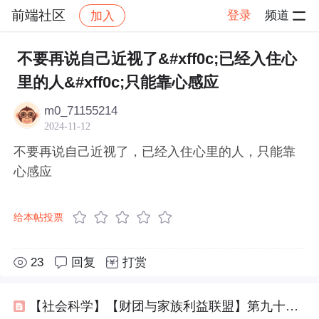
前端社区
登录
频道
加入
帖子详情
社区
前端社区
感慨
不要再说自己近视了&#xff0c;已经入住心
里的人&#xff0c;只能靠心感应
m0_71155214
2024-11-12
不要再说自己近视了，已经入住心里的人，只能靠
心感应
给本帖投票
23
回复
打赏
【社会科学】【财团与家族利益联盟】第九十九篇 管理层驾驭人和驾驭人性和拜码头和构建利益同盟（包含互相联姻构建家族）和设置阶层障碍和壁垒的手段和规则和行为和话术列表01