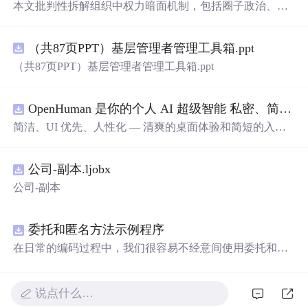
本文批判性拆解组织中权力暗面机制，包括圈子政治、阶
层封闭化、人性操控等现象，聚焦小县城、城市与农村中
家族财团管理层的非制度化运作。强调制度透明度低、问
（共87页PPT）基层管理者管理工具箱.ppt
责断裂、信息与制裁权集中是其前提，并提出决策委员会
化、信息开放化、奖惩公式化、关键岗轮换化等合规反制
（共87页PPT）基层管理者管理工具箱.ppt
路径。内容服务于识别风险、防御依附、构建健康组织动
力。
OpenHuman 是你的个人 AI 超级智能 私密、简洁、极其强大
简洁、UI 优先、人性化 — 清爽的桌面体验和简短的入门
流程让你从安装到拥有一个可用的智能体仅需几次点击
——无需先配置，无需终端。智能体有一张脸：一个桌面
公司-副本.ljobx
吉祥物，会说话、能感知周围环境、可作为真实参与者加
入你的 Google Meet 会议、跨周记住你，即使你停止输入
公司-副本
后仍在后台持续思考。
委托和匿名方法示例程序
在日常的编码过程中，我们很容易不经意间使用委托和匿
名方法。你可能没有定义过委托类型，但用到定义好的委
托类型是自然不过的。本资源是一个使用委托和匿名方法
的完整项目示例。
说点什么…