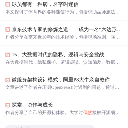
球员都有一种病，名字叫迷信
本文探讨了体育界的各种迷信行为，包括求助巫师施法、
使用
幸运
物和个人怪癖等。通过心理学视角分析了这些行
为背后的原因，指出它们可能是运动员为缓解比赛压力和
京东技术专家的修炼之道——成为一名“六边形战士”
不确定性的一种方式。
作者分享在京东近10年的技术经验，包括职场准则、驱动
业务建议、思维转变等。如坚持‘越努力，越
幸运
’和‘选择
比努力更重要’；技术驱动业务要理解业务、把握趋势；还
15、大数据时代的隐私、逻辑与安全挑战
给出提升影响力、技术人成长建议及书籍推荐，自创万能
公式助力制定成长路径。
在大数据时代，隐私保护、逻辑谬误、认知偏差、数据
偶
然
性等问题日益凸显。本文详细探讨了大数据在不同领域
的应用及其带来的隐私和安全挑战，并提出了相应的应对
微服务架构设计模式，阿里P8大牛亲自教你
措施。从法律规定到技术
手段
，从企业策略到个人行为，
本文旨在寻找数据利用与隐私保护之间的平衡点。
文章讲述了作者在压测OpenSearch时遇到的问题，通过代
码优化、配置调整、使用Redis缓存等
手段
逐步提升系统性
能，总结了12条关键优化经验和面试准备建议。
探索、协作与成长
作者分享了自己的开源初体验。大学时
偶然
接触开源项目
后，作者选择参与一个移动端社交应用的开源项目开发。
开发中虽遇诸多问题，但通过多种方式解决。在此过程